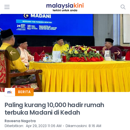
ADS
BERITA
Paling kurang 10,000 hadir rumah
terbuka Madani di Kedah
Raveena Nagotra
⋅
Diterbitkan
:
Apr 29, 2023 11:06 AM
Dikemaskini
:
8:16 AM