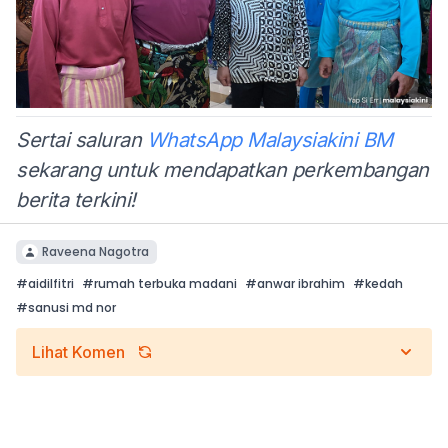
Sertai saluran
WhatsApp Malaysiakini BM
sekarang untuk mendapatkan perkembangan
berita terkini!
Raveena Nagotra
#
aidilfitri
#
rumah terbuka madani
#
anwar ibrahim
#
kedah
#
sanusi md nor
Lihat Komen