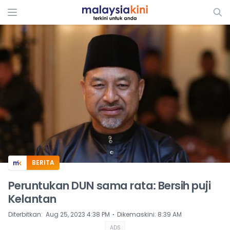
ADS
BERITA
Peruntukan DUN sama rata: Bersih puji
Kelantan
⋅
Diterbitkan
:
Aug 25, 2023 4:38 PM
Dikemaskini
:
8:39 AM
ADS