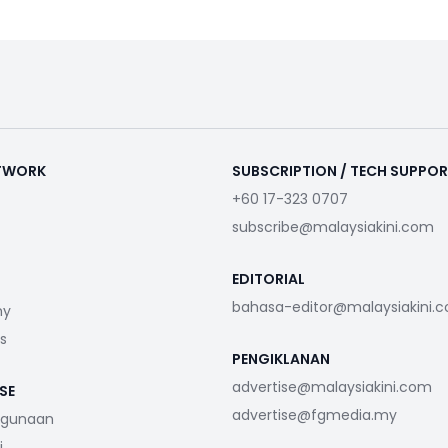
ETWORK
SUBSCRIPTION / TECH SUPPO
+60 17-323 0707
subscribe@malaysiakini.com
EDITORIAL
bahasa-editor@malaysiakini.
my
s
PENGIKLANAN
advertise@malaysiakini.com
SE
advertise@fgmedia.my
ggunaan
i