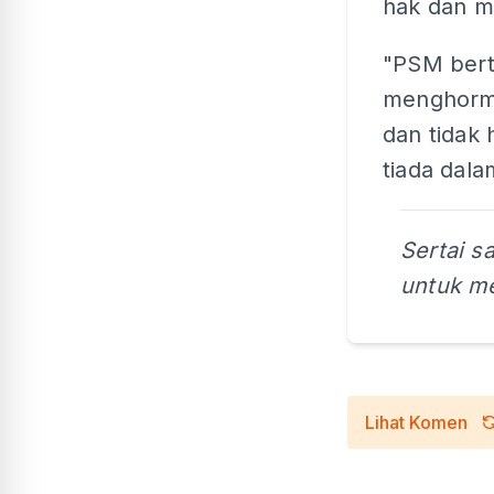
hak dan m
"PSM bert
menghorma
dan tidak
tiada dala
Sertai s
untuk me
Lihat Komen