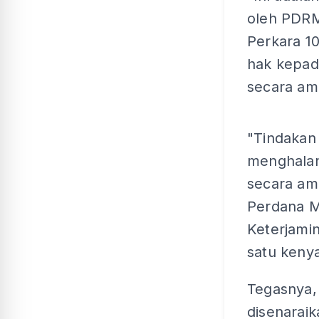
oleh PDR
Perkara 1
hak kepad
secara am
"Tindakan
menghalan
secara a
Perdana M
Keterjami
satu kenya
Tegasnya,
disenarai