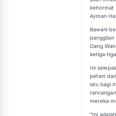
kehormat
Ayman Ha
Bawani be
panggilan
Dang Wang
ketiga-tig
Ini selep
petani dar
lalu bagi
rancangan
mereka me
"Ini adal