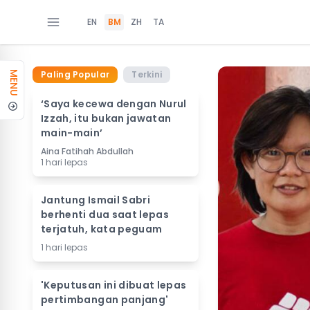
EN
BM
ZH
TA
Paling Popular
Terkini
MENU
‘Saya kecewa dengan Nurul
Izzah, itu bukan jawatan
main-main’
Aina Fatihah Abdullah
1 hari lepas
Jantung Ismail Sabri
berhenti dua saat lepas
terjatuh, kata peguam
1 hari lepas
'Keputusan ini dibuat lepas
pertimbangan panjang'