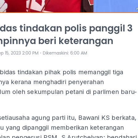
das tindakan polis panggil 3
pinnya beri keterangan
⋅
p 15, 2023 2:00 PM
Dikemaskini
:
6:00 AM
das tindakan pihak polis memanggil tiga
ya kerana menghadiri penyerahan
m oleh sekumpulan petani di parlimen baru-
etiausaha agung parti itu, Bawani KS berkata,
idu yang dipanggil memberikan keterangan
alan pengerusi PSM, S Arutchelvan; bendahari