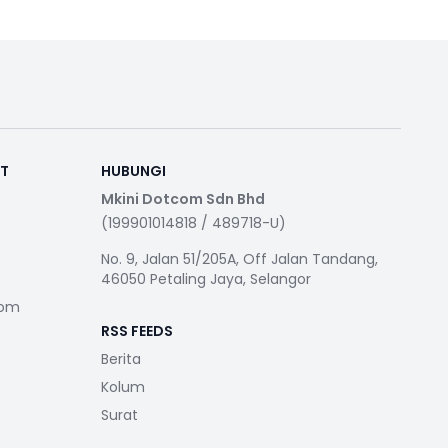
RT
HUBUNGI
Mkini Dotcom Sdn Bhd
(199901014818 / 489718-U)
No. 9, Jalan 51/205A, Off Jalan Tandang,
46050 Petaling Jaya, Selangor
com
RSS FEEDS
Berita
Kolum
Surat