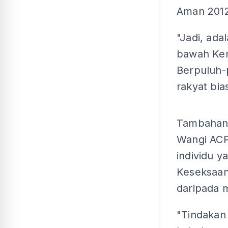
Aman 2012
"Jadi, ada
bawah Ker
Berpuluh-
rakyat bia
Tambahan 
Wangi ACP
individu 
Keseksaan
daripada 
"Tindakan 