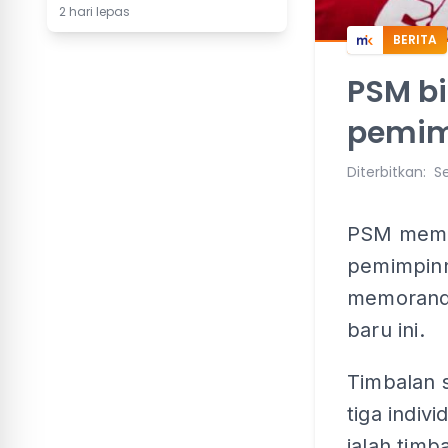
2 hari lepas
BERITA
PSM bi
pemim
Diterbitkan
:
Se
PSM membi
pemimpinn
memorandu
baru ini.
Timbalan s
tiga indiv
ialah timb