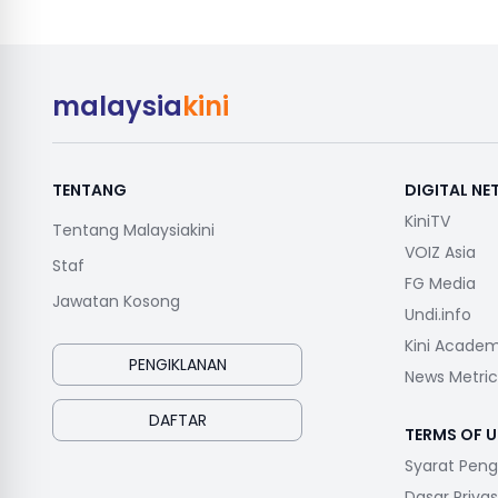
malaysia
kini
TENTANG
DIGITAL N
KiniTV
Tentang Malaysiakini
VOIZ Asia
Staf
FG Media
Jawatan Kosong
Undi.info
Kini Acade
PENGIKLANAN
News Metric
DAFTAR
TERMS OF U
Syarat Pen
Dasar Privas