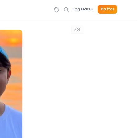
Log Masuk
Daftar
ADS