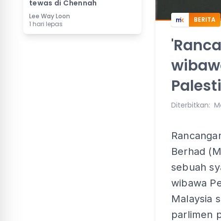
tewas di Chennah
Lee Way Loon
BERITA
1 hari lepas
'Ranca
wibaw
Palesti
Diterbitkan
:
Ma
Rancangan
Berhad (M
sebuah sya
wibawa Pe
Malaysia s
parlimen