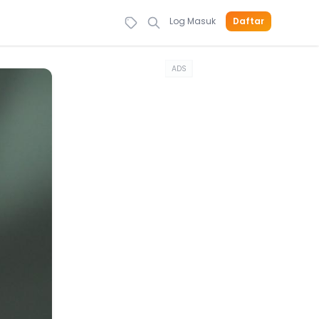
Log Masuk
Daftar
ADS