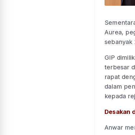
Sementara
Aurea, pe
sebanyak 
GIP dimil
terbesar 
rapat den
dalam pen
kepada rej
Desakan d
Anwar men