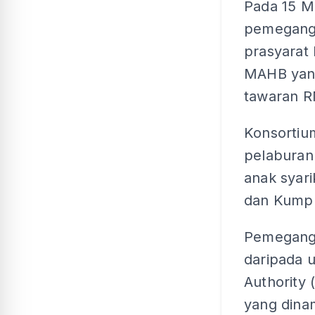
Pada 15 M
pemegang
prasyarat
MAHB yang
tawaran R
Konsortium
pelaburan 
anak syar
dan Kumpu
Pemegang 
daripada 
Authority 
yang dina