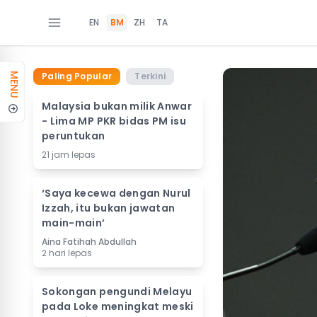
EN
BM
ZH
TA
Paling Popular
Terkini
MENU
Malaysia bukan milik Anwar
- Lima MP PKR bidas PM isu
peruntukan
21 jam lepas
‘Saya kecewa dengan Nurul
Izzah, itu bukan jawatan
main-main’
Aina Fatihah Abdullah
2 hari lepas
Sokongan pengundi Melayu
pada Loke meningkat meski