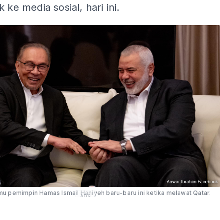
 ke media sosial, hari ini.
u pemimpin Hamas Ismail Haniyeh baru-baru ini ketika melawat Qatar.
ADS
ADS