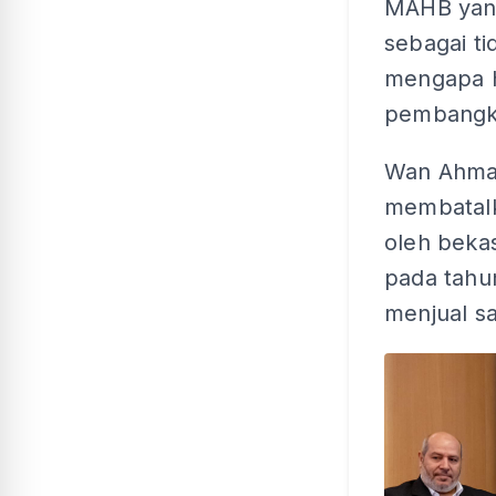
MAHB yang 
sebagai ti
mengapa h
pembangk
Wan Ahmad
membatalk
oleh beka
pada tahu
menjual s