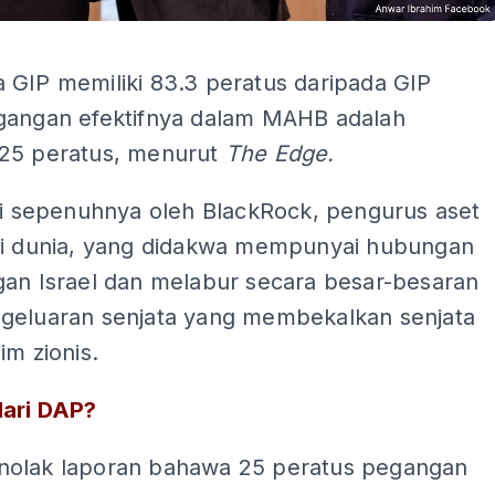
ADS
 GIP memiliki 83.3 peratus daripada GIP
gangan efektifnya dalam MAHB adalah
25 peratus, menurut
The Edge.
iki sepenuhnya oleh BlackRock, pengurus aset
di dunia, yang didakwa mempunyai hubungan
gan Israel dan melabur secara besar-besaran
geluaran senjata yang membekalkan senjata
im zionis.
ari DAP?
olak laporan bahawa 25 peratus pegangan