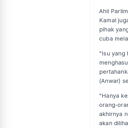
Ahli Parl
Kamal jug
pihak yan
cuba mela
"Isu yang
menghasut
pertahank
(Anwar) se
"Hanya ke
orang-ora
akhirnya 
akan dilih