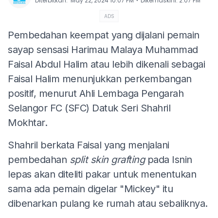
⋅
Diterbitkan
:
May 22, 2024 10:07 PM
Dikemaskini
:
2:07 PM
ADS
Pembedahan keempat yang dijalani pemain
sayap sensasi Harimau Malaya Muhammad
Faisal Abdul Halim atau lebih dikenali sebagai
Faisal Halim menunjukkan perkembangan
positif, menurut Ahli Lembaga Pengarah
Selangor FC (SFC) Datuk Seri Shahril
Mokhtar.
Shahril berkata Faisal yang menjalani
pembedahan
split skin grafting
pada Isnin
lepas akan diteliti pakar untuk menentukan
sama ada pemain digelar "Mickey" itu
dibenarkan pulang ke rumah atau sebaliknya.