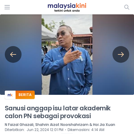
ADS
BERITA
Sanusi anggap isu latar akademik
calon PN sebagai provokasi
N Faizal Ghazali, Shahrin Aizat Noorshahrizam & Hoi Jia Xuan
⋅
Diterbitkan
:
Jun 22, 2024 12:01 PM
Dikemaskini
:
4:14 AM