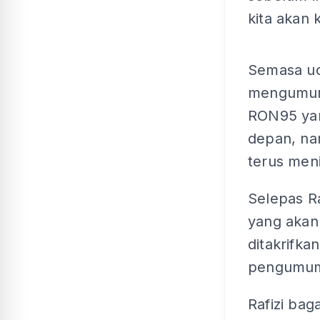
kita akan 
Semasa uc
mengumumk
RON95 yan
depan, na
terus meni
Selepas Ra
yang akan 
ditakrifk
pengumuma
Rafizi ba