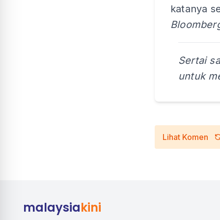
katanya se
Bloomberg
Sertai s
untuk me
Lihat Komen
malaysia
kini