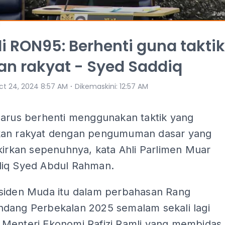
i RON95: Berhenti guna taktik
an rakyat - Syed Saddiq
⋅
ct 24, 2024 8:57 AM
Dikemaskini
:
12:57 AM
harus berhenti menggunakan taktik yang
an rakyat dengan pengumuman dasar yang
kirkan sepenuhnya, kata Ahli Parlimen Muar
iq Syed Abdul Rahman.
siden Muda itu dalam perbahasan Rang
dang Perbekalan 2025 semalam sekali lagi
Menteri Ekonomi Rafizi Ramli yang membidas