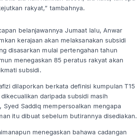
kejutkan rakyat,” tambahnya.
ADS
apan belanjawannya Jumaat lalu, Anwar
an kerajaan akan melaksanakan subsidi
g disasarkan mulai pertengahan tahun
mun menegaskan 85 peratus rakyat akan
kmati subsidi.
fizi dilaporkan berkata definisi kumpulan T15
dikecualikan daripada subsidi masih
an, Syed Saddiq mempersoalkan mengapa
n itu dibuat sebelum butirannya disediakan.
gaimanapun menegaskan bahawa cadangan