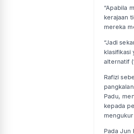
“Apabila m
kerajaan t
mereka me
“Jadi sek
klasifika
alternatif 
Rafizi se
pangkalan
Padu, me
kepada pe
mengukur 
Pada Jun l