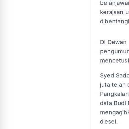
belanjawa
kerajaan u
dibentang
Di Dewan R
pengumuma
mencetusk
Syed Sadd
juta tela
Pangkalan
data Budi
mengagihk
diesel.