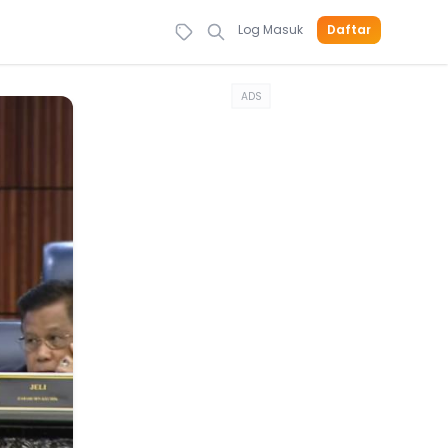
Log Masuk
Daftar
ADS