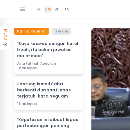
EN
BM
ZH
TA
Paling Popular
Terkini
MENU
‘Saya kecewa dengan Nurul
Izzah, itu bukan jawatan
main-main’
Aina Fatihah Abdullah
1 hari lepas
Jantung Ismail Sabri
berhenti dua saat lepas
terjatuh, kata peguam
1 hari lepas
'Keputusan ini dibuat lepas
pertimbangan panjang'