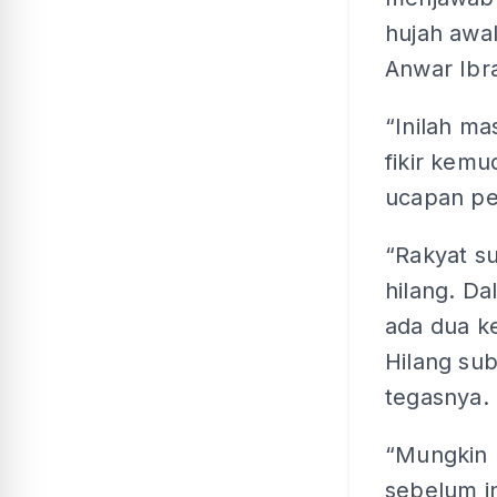
hujah awa
Anwar Ibr
“Inilah m
fikir kemu
ucapan pe
“Rakyat s
hilang. Da
ada dua ke
Hilang sub
tegasnya.
“Mungkin 
sebelum in