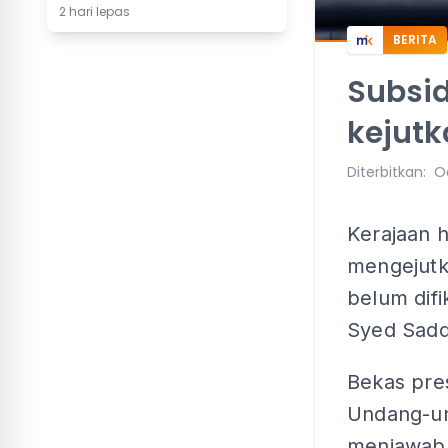
2 hari lepas
BERITA
Subsid
kejutk
Diterbitkan
:
O
Kerajaan 
mengejutk
belum difi
Syed Sadd
Bekas pre
Undang-un
menjawab 