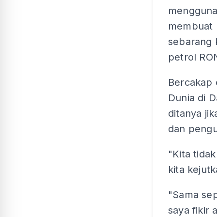
menggunak
membuat 
sebarang 
petrol RO
Bercakap 
Dunia di D
ditanya ji
dan pengu
"Kita tida
kita kejut
"Sama sepe
saya fikir