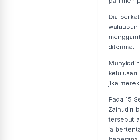
parlimen
Dia berka
walaupun 
menggamba
diterima."
Muhyiddin
kelulusan
jika merek
Pada 15 S
Zainudin 
tersebut 
ia berten
beberapa s