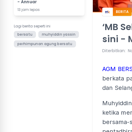
- Annuar
13 jam lepas
BERITA
‘MB Se
Lagi berita seperti ini
bersatu
muhyiddin yassin
sini -
perhimpunan agung bersatu
Diterbitkan
:
N
AGM BERS
berkata p
dan Selan
Muhyiddin
ketika me
bersama-s
pentadbira