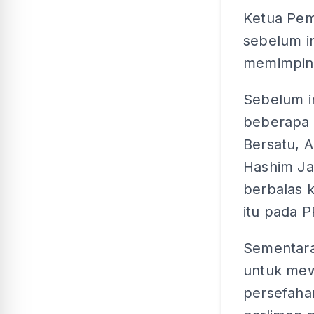
Ketua Pem
sebelum i
memimpin 
Sebelum i
beberapa 
Bersatu, 
Hashim Ja
berbalas 
itu pada P
Sementara 
untuk me
persefaha