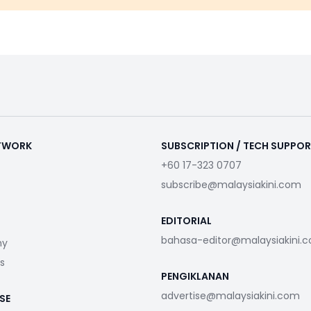
ETWORK
SUBSCRIPTION / TECH SUPPO
+60 17-323 0707
subscribe@malaysiakini.com
EDITORIAL
bahasa-editor@malaysiakini.
my
s
PENGIKLANAN
advertise@malaysiakini.com
SE