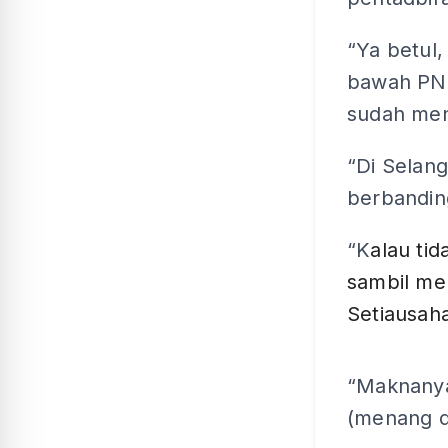
“Ya betul,
bawah PN.
sudah men
“Di Selang
berbandin
“K
alau tid
sambil me
Setiausaha
“Maknanya
(menang di