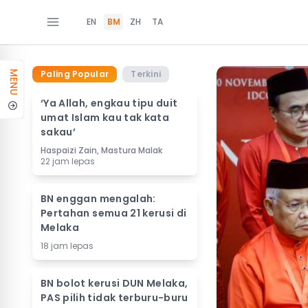
EN
BM
ZH
TA
Paling Popular
Terkini
MENU
‘Ya Allah, engkau tipu duit
umat Islam kau tak kata
sakau’
Haspaizi Zain, Mastura Malak
22 jam lepas
BN enggan mengalah:
Pertahan semua 21 kerusi di
Melaka
18 jam lepas
BN bolot kerusi DUN Melaka,
PAS pilih tidak terburu-buru