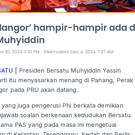
langor’ hampir-hampir ada d
 Muhyiddin
⋅
ov 30, 2024 3:30 PM
Dikemaskini
:
Dec 4, 2024 7:37 AM
ATU |
Presiden Bersatu Muhyiddin Yassin
arti itu menyasarkan menang di Pahang, Perak
gor pada PRU akan datang.
 yang juga pengerusi PN berkata demikian
njawab soalan berkenaan kedudukan Bersatu
ama PAS yang pada masa ini mengetuai
n di Kelantan, Terengganu, Kedah dan Perlis.