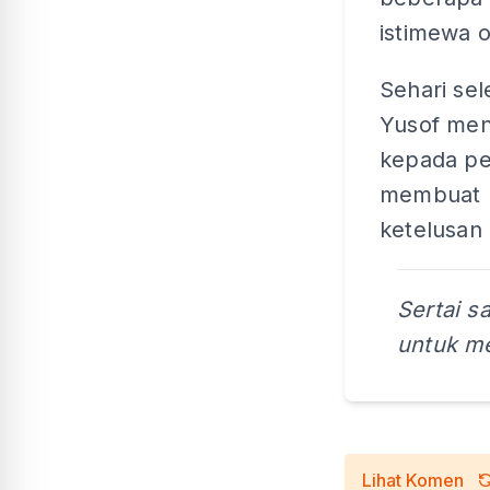
istimewa 
Sehari sel
Yusof men
kepada pe
membuat k
ketelusan
Sertai s
untuk me
Lihat Komen