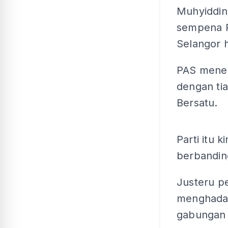
Muhyiddin
sempena P
Selangor ha
PAS mener
dengan ti
Bersatu.
Parti itu 
berbandin
Justeru pe
menghada
gabungan i