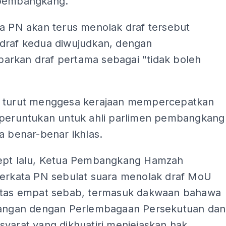
 pembangkang.
ta PN akan terus menolak draf tersebut
draf kedua diwujudkan, dengan
rkan draf pertama sebagai "tidak boleh
 turut menggesa kerajaan mempercepatkan
 peruntukan untuk ahli parlimen pembangkang
a benar-benar ikhlas.
ept lalu, Ketua Pembangkang Hamzah
berkata PN sebulat suara menolak draf MoU
atas empat sebab, termasuk dakwaan bahawa
tangan dengan Perlembagaan Persekutuan dan
yarat yang dikhuatiri menjejaskan hak