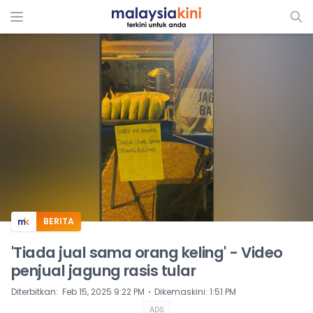
ADS
BERITA
'Tiada jual sama orang keling' - Video
penjual jagung rasis tular
⋅
Diterbitkan
:
Feb 15, 2025 9:22 PM
Dikemaskini
:
1:51 PM
ADS