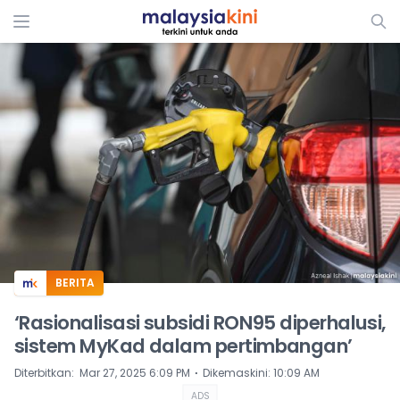
ADS
BERITA
‘Rasionalisasi subsidi RON95 diperhalusi,
sistem MyKad dalam pertimbangan’
⋅
Diterbitkan
:
Mar 27, 2025 6:09 PM
Dikemaskini
:
10:09 AM
ADS