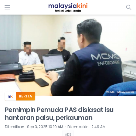
ADS
BERITA
Pemimpin Pemuda PAS disiasat isu
hantaran palsu, perkauman
⋅
Diterbitkan
:
Sep 3, 2025 10:19 AM
Dikemaskini
:
2:49 AM
ADS