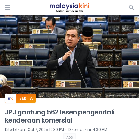
ADS
BERITA
JPJ gantung 562 lesen pengendali
kenderaan komersial
⋅
Diterbitkan
:
Oct 7, 2025 12:30 PM
Dikemaskini
:
4:30 AM
ADS