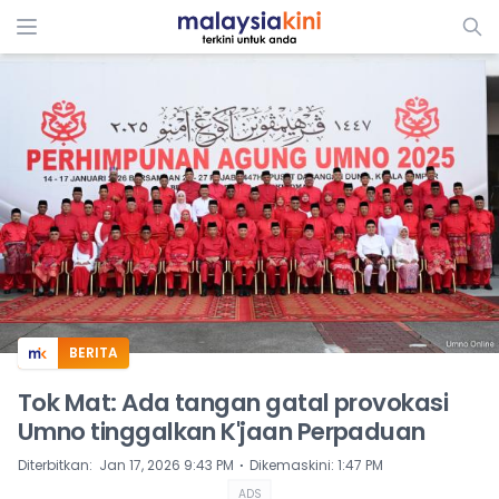
ADS
BERITA
Tok Mat: Ada tangan gatal provokasi
Umno tinggalkan K'jaan Perpaduan
⋅
Diterbitkan
:
Jan 17, 2026 9:43 PM
Dikemaskini
:
1:47 PM
ADS