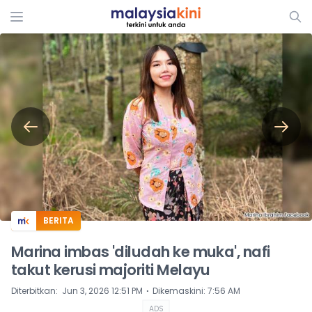
ADS
BERITA
Marina imbas 'diludah ke muka', nafi
takut kerusi majoriti Melayu
⋅
Diterbitkan
:
Jun 3, 2026 12:51 PM
Dikemaskini
:
7:56 AM
ADS