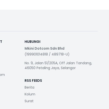
RT
HUBUNGI
Mkini Dotcom Sdn Bhd
(199901014818 / 489718-U)
No. 9, Jalan 51/205A, Off Jalan Tandang,
46050 Petaling Jaya, Selangor
com
RSS FEEDS
Berita
Kolum
Surat