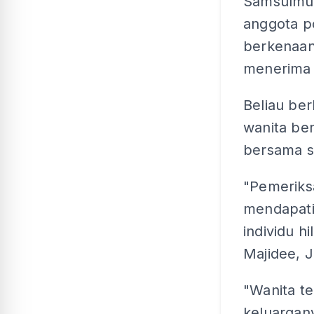
Samsulmud
anggota p
berkenaan
menerima 
Beliau be
wanita be
bersama s
"Pemeriks
mendapati
individu h
Majidee, 
"Wanita t
keluargan