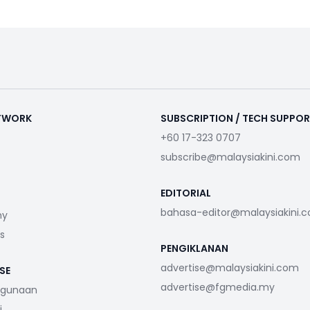
ETWORK
SUBSCRIPTION / TECH SUPPO
+60 17-323 0707
subscribe@malaysiakini.com
EDITORIAL
bahasa-editor@malaysiakini.
my
s
PENGIKLANAN
advertise@malaysiakini.com
SE
advertise@fgmedia.my
ggunaan
i