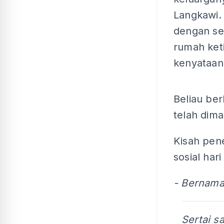
Langkawi.
dengan se
rumah ket
kenyataan 
Beliau ber
telah dim
Kisah pene
sosial hari 
- Bernam
Sertai s