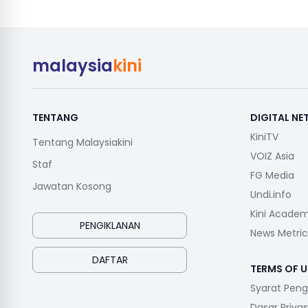
malaysia
kini
TENTANG
DIGITAL N
KiniTV
Tentang Malaysiakini
VOIZ Asia
Staf
FG Media
Jawatan Kosong
Undi.info
Kini Acade
PENGIKLANAN
News Metric
DAFTAR
TERMS OF U
Syarat Pen
Dasar Privas