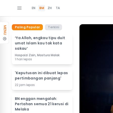
EN
BM
ZH
TA
Paling Popular
Terkini
MENU
‘Ya Allah, engkau tipu duit
umat Islam kau tak kata
sakau’
Haspaizi Zain, Mastura Malak
1 hari lepas
'Keputusan ini dibuat lepas
pertimbangan panjang'
22 jam lepas
BN enggan mengalah:
Pertahan semua 21 kerusi di
Melaka