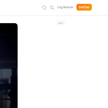
Log Masuk
Daftar
ADS