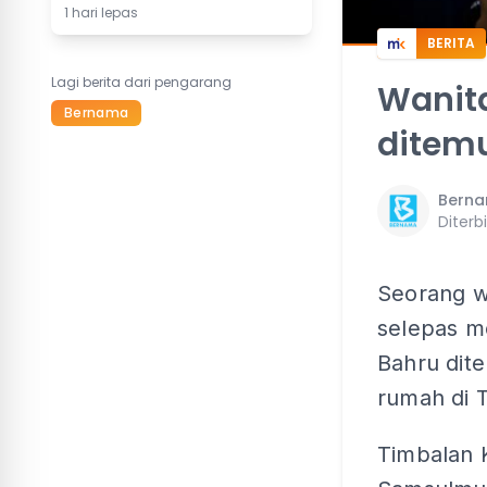
1 hari lepas
BERITA
Lagi berita dari pengarang
Wanita
Bernama
ditem
Bern
Diterb
Seorang wa
selepas m
Bahru dit
rumah di 
Timbalan 