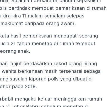
din Sulaiman berkata terdahulu sepasukan
olis bertindak membuat pemeriksaan di rumah
 kira-kira 11 malam semalam selepas
maklumat daripada orang awam.
rkata hasil pemeriksaan mendapati seorang
rusia 21 tahun menetap di rumah tersebut
eorang anak.
aan lanjut berdasarkan rekod orang hilang
 wanita berkenaan masih tersenarai sebagai
ilang susulan laporan polis yang dibuat di
Johor pada 2019.
erbabit mengaku keluar meninggalkan rumah
ya di Johor Bahru sebelum menetap di