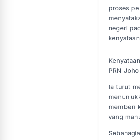
proses pe
menyataka
negeri pa
kenyataan
Kenyataan 
PRN Johor,
Ia turut 
menunjukk
memberi k
yang mahu
Sebahagia