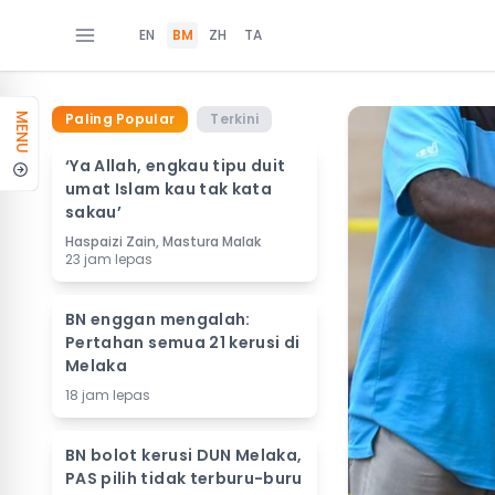
EN
BM
ZH
TA
Paling Popular
Terkini
MENU
‘Ya Allah, engkau tipu duit
umat Islam kau tak kata
sakau’
Haspaizi Zain, Mastura Malak
23 jam lepas
BN enggan mengalah:
Pertahan semua 21 kerusi di
Melaka
18 jam lepas
BN bolot kerusi DUN Melaka,
PAS pilih tidak terburu-buru