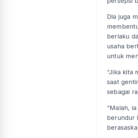
persepsi 
Dia juga 
membentuk
berlaku d
usaha ber
untuk men
“Jika kit
saat genti
sebagai r
“Malah, i
berundur 
berasaska