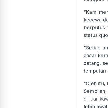
“Kami mem
kecewa de
berputus 
status quo
“Setiap u
dasar kera
datang, s
tempatan 
“Oleh itu
Sembilan,
di luar k
lebih awa