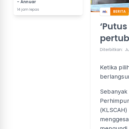
- Annuar
14 jam lepas
BERITA
‘Putus
pertub
Diterbitkan
:
Ju
Ketika pil
berlangsu
Sebanyak 
Perhimpun
(KLSCAH) 
menggesa 
mengundi