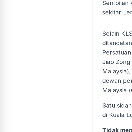
Sembilan 
sekitar L
Selain KL
ditandata
Persatuan
Jiao Zong
Malaysia)
dewan per
Malaysia 
Satu sidan
di Kuala L
Tidak me