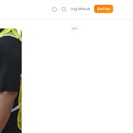
Log Masuk
Daftar
ADS