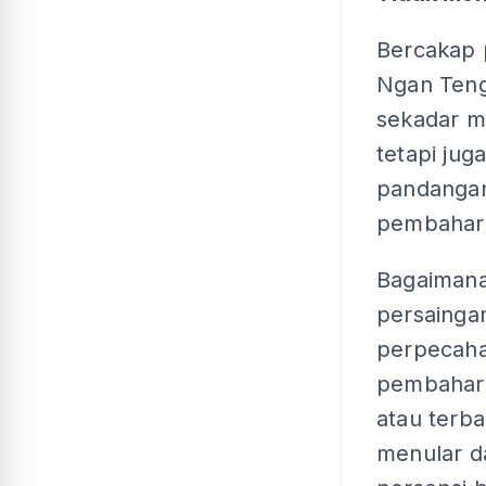
Bercakap 
Ngan Teng
sekadar m
tetapi jug
pandangan
pembaharu
Bagaimana
persaingan
perpecaha
pembaharu
atau terba
menular d