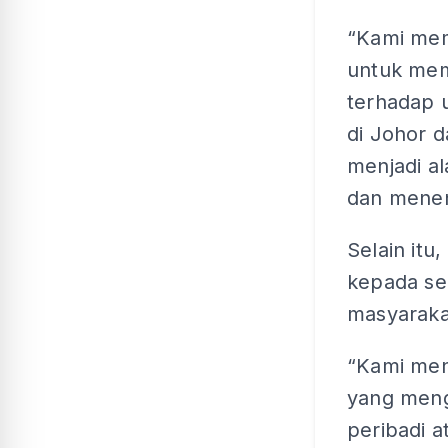
“Kami mem
untuk mem
terhadap 
di Johor 
menjadi a
dan menent
Selain it
kepada se
masyarakat
“Kami men
yang meng
peribadi 