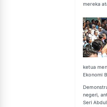
mereka at
ketua men
Ekonomi B
Demonstra
negeri, a
Seri Abdu