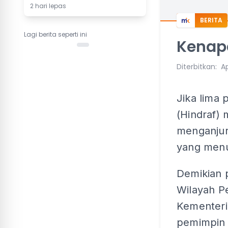
2 hari lepas
BERITA
Lagi berita seperti ini
Kenap
Diterbitkan
:
Ap
Jika lima
(Hindraf)
menganjur
yang menu
Demikian 
Wilayah P
Kementer
pemimpin 