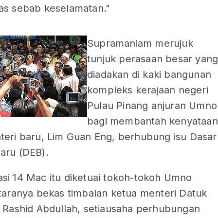
as sebab keselamatan."
ADS
Supramaniam merujuk
tunjuk perasaan besar yan
diadakan di kaki bangunan
kompleks kerajaan negeri
Pulau Pinang anjuran Umno
bagi membantah kenyataan
teri baru, Lim Guan Eng, berhubung isu Dasar
aru (DEB).
si 14 Mac itu diketuai tokoh-tokoh Umno
ntaranya bekas timbalan ketua menteri Datuk
l Rashid Abdullah, setiausaha perhubungan