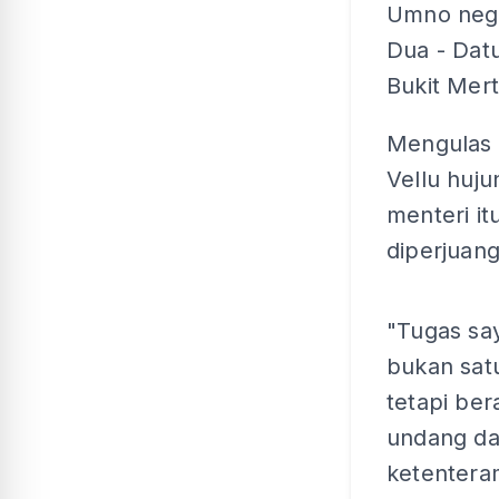
Umno nege
Dua - Dat
Bukit Mer
Mengulas 
Vellu huj
menteri i
diperjuang
"Tugas say
bukan sat
tetapi ber
undang da
ketentera