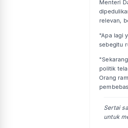
Menteri Da
dipedulika
relevan, b
"Apa lagi 
sebegitu 
"Sekarang,
politik te
Orang ram
pembebas
Sertai s
untuk me