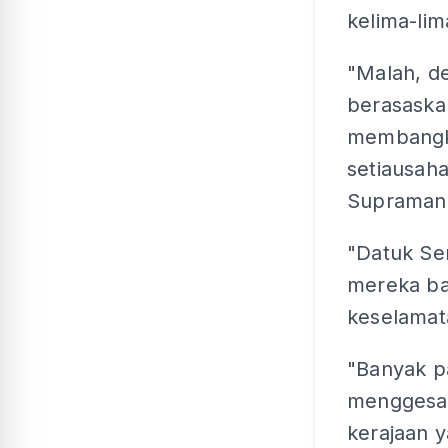
kelima-li
"Malah, de
berasaska
membangki
setiausah
Supramani
"Datuk Se
mereka ba
keselamat
"Banyak pa
menggesa 
kerajaan 