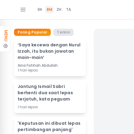
EN
BM
ZH
TA
Paling Popular
Terkini
MENU
‘Saya kecewa dengan Nurul
Izzah, itu bukan jawatan
main-main’
Aina Fatihah Abdullah
1 hari lepas
Jantung Ismail Sabri
berhenti dua saat lepas
terjatuh, kata peguam
1 hari lepas
'Keputusan ini dibuat lepas
pertimbangan panjang'