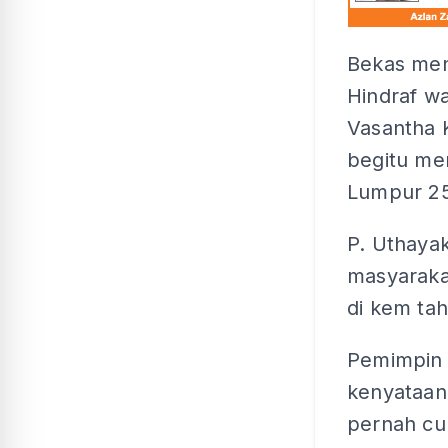
Bekas ment
Hindraf wa
Vasantha 
begitu me
Lumpur 25
P. Uthaya
masyaraka
di kem tah
Pemimpin 
kenyataan
pernah cu