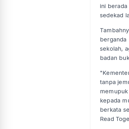
ini berada
sedekad la
Tambahnya
berganda 
sekolah, a
badan buk
"Kementer
tanpa jem
memupuk 
kepada mur
berkata s
Read Toget