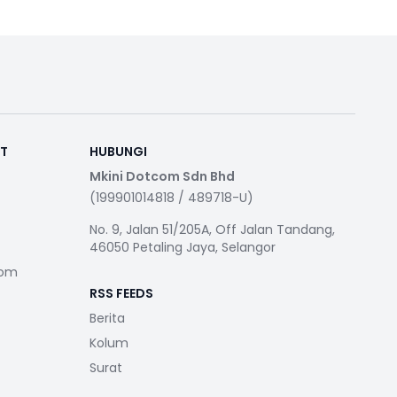
RT
HUBUNGI
Mkini Dotcom Sdn Bhd
(199901014818 / 489718-U)
No. 9, Jalan 51/205A, Off Jalan Tandang,
46050 Petaling Jaya, Selangor
com
RSS FEEDS
Berita
Kolum
Surat