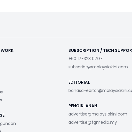
ETWORK
SUBSCRIPTION / TECH SUPPO
+60 17-323 0707
subscribe@malaysiakini.com
EDITORIAL
bahasa-editor@malaysiakini.
my
s
PENGIKLANAN
advertise@malaysiakini.com
SE
advertise@fgmedia.my
ggunaan
i