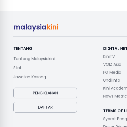
malaysia
kini
TENTANG
DIGITAL N
KiniTV
Tentang Malaysiakini
VOIZ Asia
Staf
FG Media
Jawatan Kosong
Undi.info
Kini Acade
PENGIKLANAN
News Metric
DAFTAR
TERMS OF U
Syarat Pen
Dasar Privas