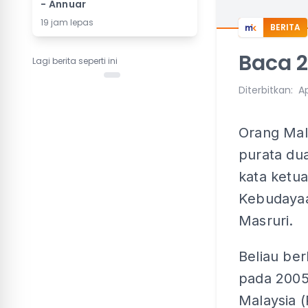
- Annuar
19 jam lepas
BERITA
Baca 
Lagi berita seperti ini
Diterbitkan
:
A
Orang Mal
purata dua
kata ketu
Kebudayaa
Masruri.
Beliau ber
pada 2005
Malaysia 