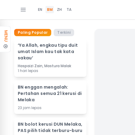
EN
BM
ZH
TA
Paling Popular
Terkini
MENU
‘Ya Allah, engkau tipu duit
umat Islam kau tak kata
sakau’
Haspaizi Zain, Mastura Malak
1 hari lepas
BN enggan mengalah:
Pertahan semua 21 kerusi di
Melaka
23 jam lepas
BN bolot kerusi DUN Melaka,
PAS pilih tidak terburu-buru