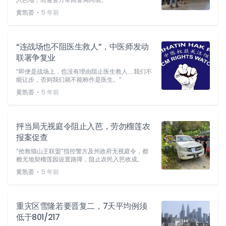
⋅
黄凯荟
5 年前
“连战场也不阻医生救人”，中医师发动
联署争复业
“即便是战场上，也没有理由阻止医生救人……我们不
能让步，否则我们就不能称作是医生。”
⋅
黄凯荟
5 年前
抨当局无视庭令阻止入芭，劳勿榴莲农
报案促查
“抢救猫山王联盟”指控警方及州政府无视庭令，都
赖无地契榴莲园设置路障，阻止农民入芭收成。
⋅
黄凯荟
5 年前
重灾区雪隆若要晋复二，7天平均例须
低于801/217