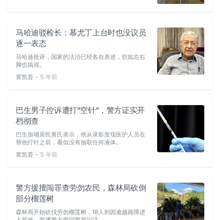
马哈迪驳检长：慕尤丁上台时也没议员
逐一表态
马哈迪批评，国家的法治已经各自表述，彷如左右
脚也搞混。
⋅
黄凯荟
5 年前
巴生男子控诉遭打“空针”，警方证实开
档彻查
巴生加埔居民黄氏表示，他从录影发现医护人员在
替他打针之前，看似没有抽取任何液体。
⋅
黄凯荟
5 年前
警方援擅闯罪查劳勿农民，森林局砍倒
部分榴莲树
森林局开始砍伐劳勿榴莲树，18人则因逾越路障进
入芭地，而遭警方带回警局问话。