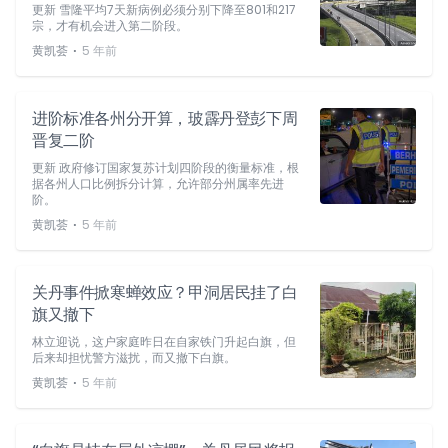
更新 雪隆平均7天新病例必须分别下降至801和217
宗，才有机会进入第二阶段。
⋅
黄凯荟
5 年前
进阶标准各州分开算，玻霹丹登彭下周
晋复二阶
更新 政府修订国家复苏计划四阶段的衡量标准，根
据各州人口比例拆分计算，允许部分州属率先进
阶。
⋅
黄凯荟
5 年前
关丹事件掀寒蝉效应？甲洞居民挂了白
旗又撤下
林立迎说，这户家庭昨日在自家铁门升起白旗，但
后来却担忧警方滋扰，而又撤下白旗。
⋅
黄凯荟
5 年前