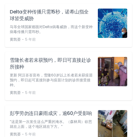
Delta变种传播只需15秒，诺希山指全
球皆受威胁
马等全球国家都面对Delta病毒威胁，而这个新变种
病毒传播只需15秒。
⋅
黄凯荟
5 年前
雪隆长者若未获预约，即日可直接赴诊
所接种
更新 阿汉峇峇宣布，雪隆60岁以上长者若未获疫苗
预约，即日起可直接到参与疫苗计划的诊所接受接
种。
⋅
黄凯荟
5 年前
彭亨劳勿连日豪雨成灾，逾60户受影响
“这是第一次发生这么严重的淹水。（森林局）砍芭
就在上面，这个地区就在下方。”
⋅
黄凯荟
5 年前