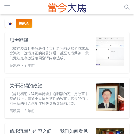
黄凯荟
思考翻译
【彼岸步履】要解决各语言社群间的认知分歧或观
念鸿沟，达成真正的跨界沟通，甚至促成共识，我
们无法光靠放送相同翻译内容达成。
⋅
黄凯荟
3 年前
关于记得的政治
【赵明福逝世14周年特辑】赵明福的死，是改革未
竟的路上，普通小人物被牺牲的故事，它是我们共
同生活的社会体制连环失灵所导致的悲剧。
⋅
黄凯荟
3 年前
追求流量与内容之间——我们如何看见