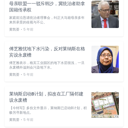
母亲联盟一一驳斥韩沙，冀统治者助拿
国籍传承权
家庭前沿恳请统治者理事会，纠正大马籍母亲多年
来所承受的歧视与不公。
⋅
黄凯荟
5 年前
傅芝雅忧地下水污染，反对莱纳斯在格
宾设永废槽
傅芝雅表示，格宾工业园区的地下水层很浅，一旦
永废槽外溢则会污染地下水。
⋅
黄凯荟
5 年前
莱纳斯启动B计划，拟改在工厂隔邻建
设永废槽
【今特写】多份文件显示，莱纳斯已启动B计划，积
极另寻新地点。
⋅
黄凯荟
5 年前