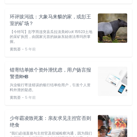
环评拔河战：大象马来貘的家，或彭王
室的矿场？
【今特写】彭亨而连突县瓜拉淡美岭Lot 15523土地
的采矿执照，由国家元首的妹妹东姑侬法蒂玛所掌
握。
⋅
黄凯荟
5 年前
错寄结单掀个资外泄忧虑，用户扬言报
警查RHB
兴业银行寄送错误的银行结单给用户，引发个人资
料外泄的疑虑。
⋅
黄凯荟
5 年前
少年霸凌致死案：亲友求见主控官否则
绝食
“我们必须直接与主控官及槟城检察沟通，因为我们