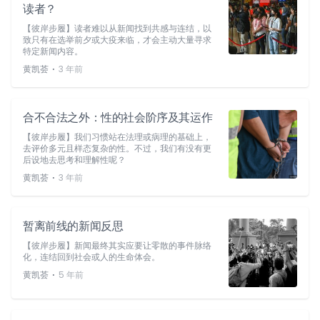
读者？
【彼岸步履】读者难以从新闻找到共感与连结，以
致只有在选举前夕或大疫来临，才会主动大量寻求
特定新闻内容。
⋅
黄凯荟
3 年前
合不合法之外：性的社会阶序及其运作
【彼岸步履】我们习惯站在法理或病理的基础上，
去评价多元且样态复杂的性。不过，我们有没有更
后设地去思考和理解性呢？
⋅
黄凯荟
3 年前
暂离前线的新闻反思
【彼岸步履】新闻最终其实应要让零散的事件脉络
化，连结回到社会或人的生命体会。
⋅
黄凯荟
5 年前