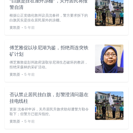
“白旗是挂在屋外凉棚”，关丹居民将报
警自清
根据公正党德伦敦州议员沈春祥，警方要求拆下的
白旗其实是挂在居民屋外的凉棚。
⋅
黄凯荟
5 年前
傅芝雅促以珍尼湖为鉴，拒绝而连突铁
矿计划
傅芝雅敦促彭州政府汲取珍尼湖生态破坏的教训，
拒绝宋森林的采矿活动。
⋅
黄凯荟
5 年前
否认禁止居民挂白旗，彭警澄清问题在
挂电线柱
更新 沈春祥申诉，关丹居民升旗求助却遭警方勒令
取下；但警方已驳斥指控。
⋅
黄凯荟
5 年前