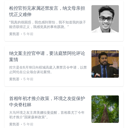
检控官拒见家属还禁发言，纳文母亲担
忧正义难伸
“我真的很困惑，我也感到害怕，我不知道我的孩子
能否获得正义，我感觉真的事有蹊跷。”
⋅
黄凯荟
5 年前
纳文案主控官申请，要法庭禁阿伦评论
案情
控方是在6月18日向槟城高庭入禀禁言令申请，以禁
止阿伦在公众场合谈论案情。
⋅
黄凯荟
5 年前
首相年初才推介政策，环境之友促保护
中央脊柱林
大马环境之友主席美娜拉曼提醒，首相慕尤丁今年
初才推介“国家森林政策”。
⋅
黄凯荟
5 年前