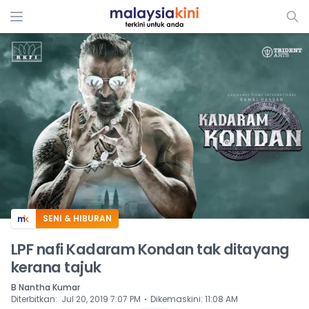
ADS
SENI & HIBURAN
LPF nafi Kadaram Kondan tak ditayang
kerana tajuk
B Nantha Kumar
⋅
Diterbitkan
:
Jul 20, 2019 7:07 PM
Dikemaskini
:
11:08 AM