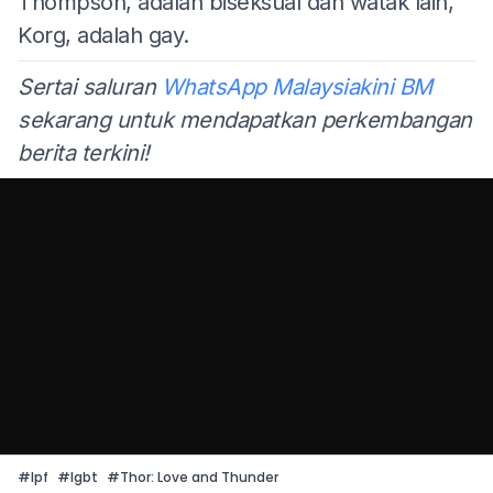
Thompson, adalah biseksual dan watak lain,
Korg, adalah gay.
Sertai saluran
WhatsApp Malaysiakini BM
sekarang untuk mendapatkan perkembangan
berita terkini!
#
lpf
#
lgbt
#
Thor: Love and Thunder