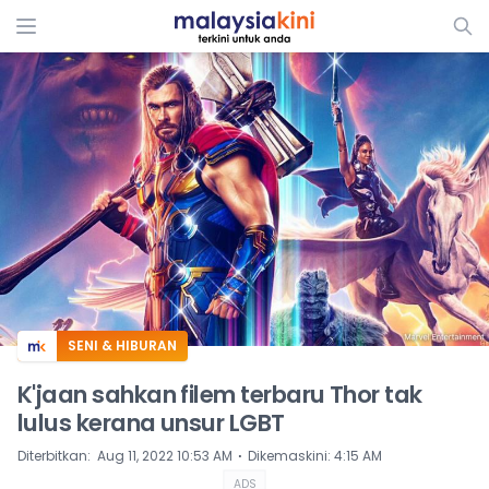
ADS
SENI & HIBURAN
K'jaan sahkan filem terbaru Thor tak
lulus kerana unsur LGBT
⋅
Diterbitkan
:
Aug 11, 2022 10:53 AM
Dikemaskini
:
4:15 AM
ADS