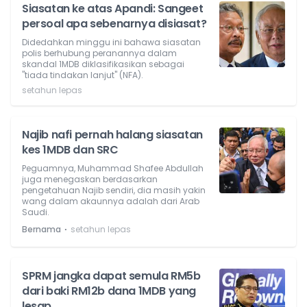
Siasatan ke atas Apandi: Sangeet
persoal apa sebenarnya disiasat?
Didedahkan minggu ini bahawa siasatan
polis berhubung peranannya dalam
skandal 1MDB diklasifikasikan sebagai
"tiada tindakan lanjut" (NFA).
setahun lepas
Najib nafi pernah halang siasatan
kes 1MDB dan SRC
Peguamnya, Muhammad Shafee Abdullah
juga menegaskan berdasarkan
pengetahuan Najib sendiri, dia masih yakin
wang dalam akaunnya adalah dari Arab
Saudi.
⋅
Bernama
setahun lepas
SPRM jangka dapat semula RM5b
dari baki RM12b dana 1MDB yang
lesap