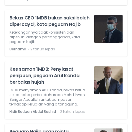
Bekas CEO 1MDB bukan saksi boleh
dipercayai, kata peguam Najib
Keterangannya tidak konsisten dan
dipenuhi dengan percanggahan, kata
peguam Najib.
⋅
Bernama
2 tahun lepas
Kes saman 1MDB: Penyiasat
penipuan, peguam Arul Kanda
berbalas hujah
1MDB menyaman Arul Kanda, bekas ketua
setiausaha perbendaharaan Mohd Irwan
Serigar Abdullah untuk pampasan
terhadap kerugian yang ditanggung.
⋅
Hidir Reduan Abdul Rashid
2 tahun lepas
Peguam Najib akan minta