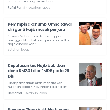
pihak-pihak yang bertembung.
⋅
Rafizi Ramli
setahun lepas
Pemimpin akar umbi Umno tawar
diri ganti Najib masuk penjara
“...saya Muhammad Faiz sanggup
menggantikan beliau di penjara, asalkan
Najib dibebaskan.”
setahun lepas
Keputusan kes Najib babitkan
dana RM2.3 bilion 1MDB pada 26
Dis
Pihak pembelaan akan meneruskan
hujahan pada 4 November, kata hakim.
⋅
Bernama
setahun lepas
Peguam: Tiada bukti Najib guna