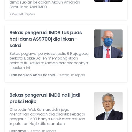
dimasukkan ke dalam Akaun Amanah
Pemulihan Aset 1MDB.
setahun lepas
Bekas pengerusi 1MDB tak puas
hati dana AS$700j dialihkan -
saksi
Bekas pegawai penyiasat polis R Rajagopal
berkata Bakke Salleh membangkitkan
perkara itu ketika rakaman percakapannya
sebelum ini.
⋅
Hidir Reduan Abdu Rashid
setahun lepas
Bekas pengerusi 1MDB nafi jadi
proksi Najib
Che Lodin Wok Kamaruddin juga
menafikan dakwaan dia dilantik sebagai
pengerusi 1MDB hanya untuk memastikan
keputusan Najib dilaksanakan.
⋅
Bernama
setahun lepas