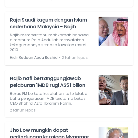
Raja Saudi kagum dengan Islam
sederhana Malaysia - Najib
Najib memberritahu mahkamah bahawa
almarhum Raja Abdullah menyatakan
kekagumannya semasa lawatan rasmi
2010.
⋅
Hidir Reduan Abdu Rashid
2 tahun lepas
Najib nafi bertanggungjawab
pelaburan 1MDB rugi AS$1 bilion
Bekas PM berkata kesalahan itu terletak di
bahu pengurusan 1MDB terutama bekas
CEO Shahrol Azral Ibrahim Halmi.
2 tahun lepas
Jho Low mungkin dapat
perlindungan kerajaan Myanmar,