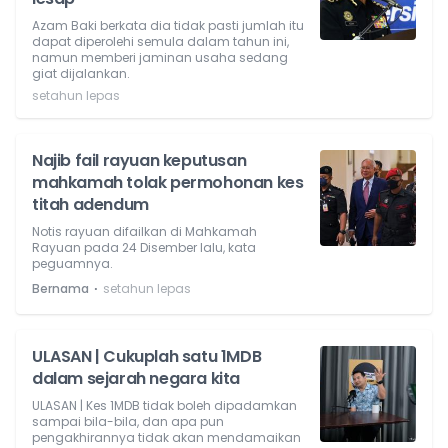
Azam Baki berkata dia tidak pasti jumlah itu
dapat diperolehi semula dalam tahun ini,
namun memberi jaminan usaha sedang
giat dijalankan.
setahun lepas
Najib fail rayuan keputusan
mahkamah tolak permohonan kes
titah adendum
Notis rayuan difailkan di Mahkamah
Rayuan pada 24 Disember lalu, kata
peguamnya.
⋅
Bernama
setahun lepas
ULASAN | Cukuplah satu 1MDB
dalam sejarah negara kita
ULASAN | Kes 1MDB tidak boleh dipadamkan
sampai bila-bila, dan apa pun
pengakhirannya tidak akan mendamaikan