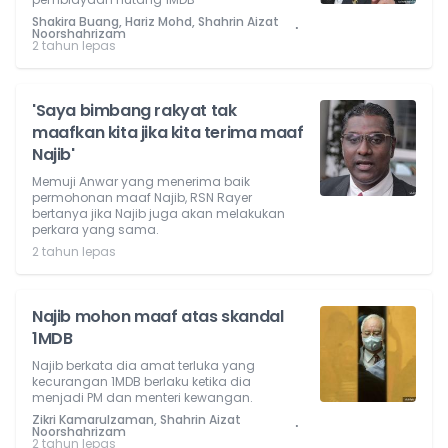
Shakira Buang, Hariz Mohd, Shahrin Aizat
⋅
Noorshahrizam
2 tahun lepas
'Saya bimbang rakyat tak
maafkan kita jika kita terima maaf
Najib'
Memuji Anwar yang menerima baik
permohonan maaf Najib, RSN Rayer
bertanya jika Najib juga akan melakukan
perkara yang sama.
2 tahun lepas
Najib mohon maaf atas skandal
1MDB
Najib berkata dia amat terluka yang
kecurangan 1MDB berlaku ketika dia
menjadi PM dan menteri kewangan.
Zikri Kamarulzaman, Shahrin Aizat
⋅
Noorshahrizam
2 tahun lepas