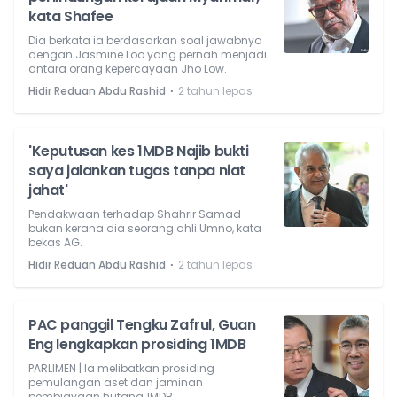
kata Shafee
Dia berkata ia berdasarkan soal jawabnya
dengan Jasmine Loo yang pernah menjadi
antara orang kepercayaan Jho Low.
⋅
Hidir Reduan Abdu Rashid
2 tahun lepas
'Keputusan kes 1MDB Najib bukti
saya jalankan tugas tanpa niat
jahat'
Pendakwaan terhadap Shahrir Samad
bukan kerana dia seorang ahli Umno, kata
bekas AG.
⋅
Hidir Reduan Abdu Rashid
2 tahun lepas
PAC panggil Tengku Zafrul, Guan
Eng lengkapkan prosiding 1MDB
PARLIMEN | Ia melibatkan prosiding
pemulangan aset dan jaminan
pembiayaan hutang 1MDB