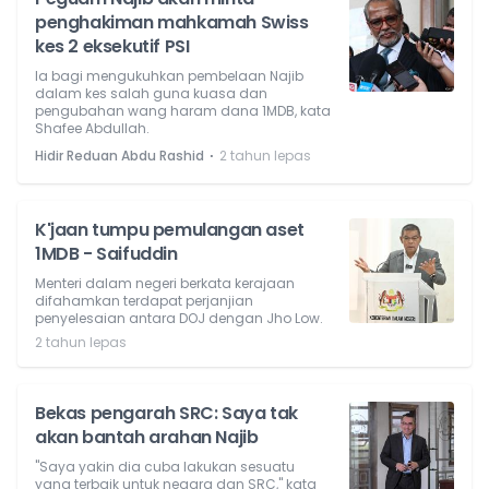
penghakiman mahkamah Swiss
kes 2 eksekutif PSI
Ia bagi mengukuhkan pembelaan Najib
dalam kes salah guna kuasa dan
pengubahan wang haram dana 1MDB, kata
Shafee Abdullah.
⋅
Hidir Reduan Abdu Rashid
2 tahun lepas
K'jaan tumpu pemulangan aset
1MDB - Saifuddin
Menteri dalam negeri berkata kerajaan
difahamkan terdapat perjanjian
penyelesaian antara DOJ dengan Jho Low.
2 tahun lepas
Bekas pengarah SRC: Saya tak
akan bantah arahan Najib
"Saya yakin dia cuba lakukan sesuatu
yang terbaik untuk negara dan SRC," kata