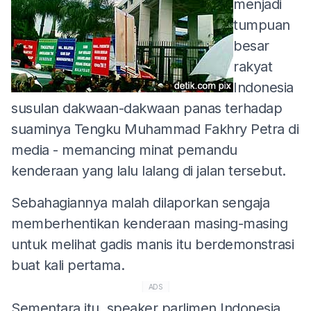
menjadi
tumpuan
besar
rakyat
Indonesia
susulan dakwaan-dakwaan panas terhadap
suaminya Tengku Muhammad Fakhry Petra di
media - memancing minat pemandu
kenderaan yang lalu lalang di jalan tersebut.
Sebahagiannya malah dilaporkan sengaja
memberhentikan kenderaan masing-masing
untuk melihat gadis manis itu berdemonstrasi
buat kali pertama.
ADS
Sementara itu, speaker parlimen Indonesia,