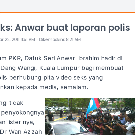
eks: Anwar buat laporan polis
⋅
r 22, 2011 11:51 AM
Dikemaskini
:
8:21 AM
m PKR, Datuk Seri Anwar Ibrahim hadir di
is Dang Wangi, Kuala Lumpur bagi membuat
lis berhubung pita video seks yang
onkan kepada media, semalam.
ingi tidak
0 penyokongnya
ni isterinya,
 Dr Wan Azizah