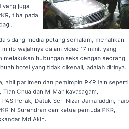
l yang juga
PKR, tiba pada
pagi.
da sidang media petang semalam, menafikan
g mirip wajahnya dalam video 17 minit yang
n melakukan hubungan seks dengan seorang
ebuah hotel yang tidak dikenali, adalah dirinya.
, ahli parlimen dan pemimpin PKR lain seperti
a, Tian Chua dan M Manikavasagam,
 PAS Perak, Datuk Seri Nizar Jamaluddin, nai
PKR N Surendran dan ketua pemuda PKR,
skandar Md Akin.