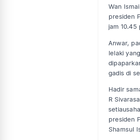
Wan Ismai
presiden 
jam 10.45 
Anwar, pa
lelaki yan
dipaparka
gadis di s
Hadir sama
R Sivaras
setiausaha
presiden 
Shamsul I