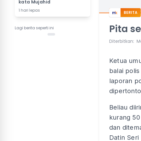
kata Mujahid
1 hari lepas
BERITA
Pita s
Lagi berita seperti ini
Diterbitkan
:
Ma
Ketua umu
balai pol
laporan po
dipertont
Beliau diir
kurang 5
dan ditema
Datin Seri