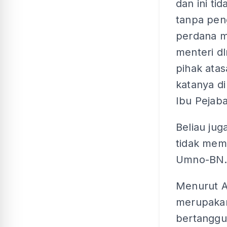
dan ini ti
tanpa pen
perdana m
menteri d
pihak ata
katanya d
Ibu Pejaba
Beliau jug
tidak memb
Umno-BN
Menurut A
merupakan
bertanggu