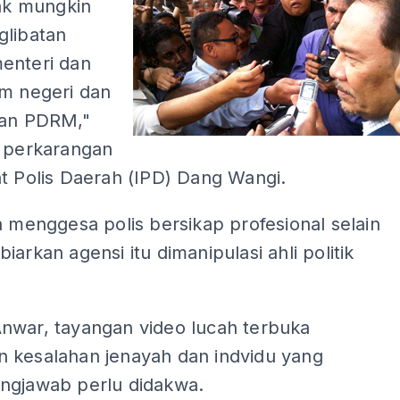
dak mungkin
glibatan
enteri dan
lm negeri dan
san PDRM,"
i perkarangan
t Polis Daerah (IPD) Dang Wangi.
a menggesa polis bersikap profesional selain
iarkan agensi itu dimanipulasi ahli politik
.
nwar, tayangan video lucah terbuka
 kesalahan jenayah dan indvidu yang
ngjawab perlu didakwa.