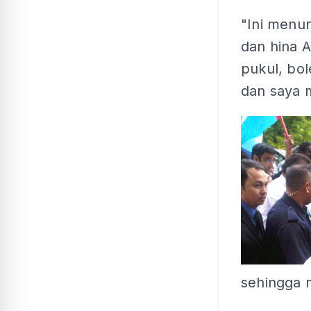
"Ini menun
dan hina A
pukul, bol
dan saya m
sehingga m