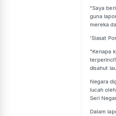
"Saya beri
guna lapo
mereka da
'Siasat Po
"Kenapa k
terperinc
disahut l
Negara di
lucah oleh
Seri Nega
Dalam lapo