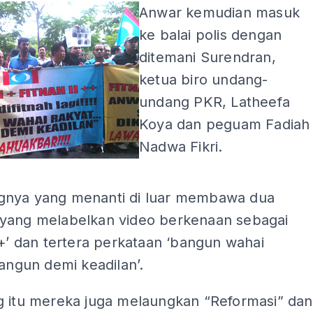
Anwar kemudian masuk
ke balai polis dengan
ditemani Surendran,
ketua biro undang-
undang PKR, Latheefa
Koya dan peguam Fadiah
Nadwa Fikri.
ADS
nya yang menanti di luar membawa dua
yang melabelkan video berkenaan sebagai
++’ dan tertera perkataan ‘bangun wahai
bangun demi keadilan’.
g itu mereka juga melaungkan “Reformasi” dan