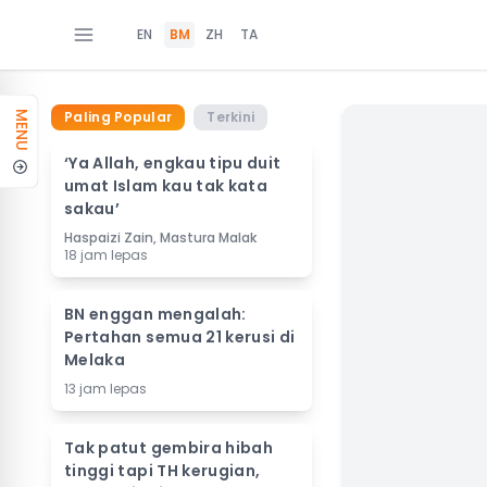
EN
BM
ZH
TA
Paling Popular
Terkini
MENU
‘Ya Allah, engkau tipu duit
umat Islam kau tak kata
sakau’
Haspaizi Zain, Mastura Malak
18 jam lepas
BN enggan mengalah:
Pertahan semua 21 kerusi di
Melaka
13 jam lepas
Tak patut gembira hibah
tinggi tapi TH kerugian,