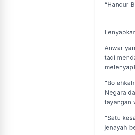
“Hancur B
Lenyapkan
Anwar yan
tadi mend
melenyapk
"Bolehkah d
Negara da
tayangan 
“Satu kes
jenayah be