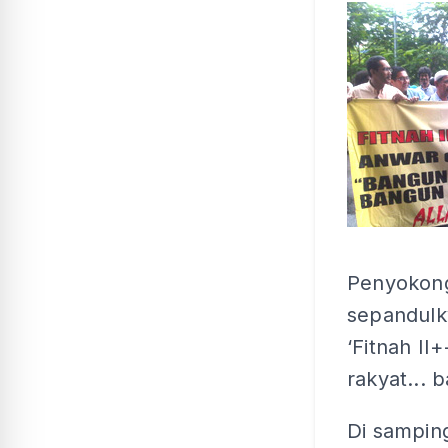
Penyokong
sepandulk
‘Fitnah II
rakyat... 
Di sampin