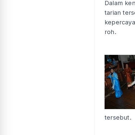
Dalam ken
tarian te
kepercayaa
roh.
tersebut.