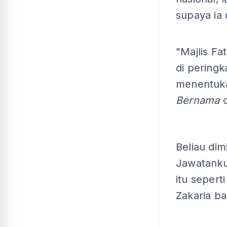
supaya ia 
"Majlis F
di peringk
menentuka
Bernama
Beliau di
Jawatanku
itu sepert
Zakaria ba