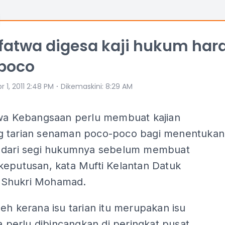
 fatwa digesa kaji hukum ha
poco
⋅
r 1, 2011 2:48 PM
Dikemaskini
:
8:29 AM
twa Kebangsaan perlu membuat kajian
 tarian senaman poco-poco bagi menentukan
 dari segi hukumnya sebelum membuat
keputusan, kata Mufti Kelantan Datuk
Shukri Mohamad.
eh kerana isu tarian itu merupakan isu
ia perlu dibincangkan di peringkat pusat