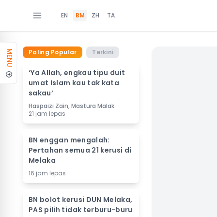
EN
BM
ZH
TA
Paling Popular
Terkini
MENU
‘Ya Allah, engkau tipu duit
umat Islam kau tak kata
sakau’
Haspaizi Zain, Mastura Malak
21 jam lepas
BN enggan mengalah:
Pertahan semua 21 kerusi di
Melaka
16 jam lepas
BN bolot kerusi DUN Melaka,
PAS pilih tidak terburu-buru