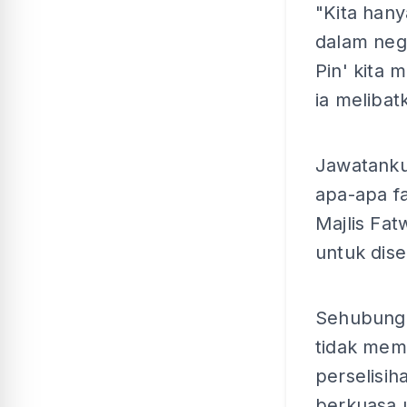
"Kita han
dalam nege
Pin' kita
ia melibat
Jawatanku
apa-apa f
Majlis Fa
untuk dise
Sehubunga
tidak mem
perselisi
berkuasa 