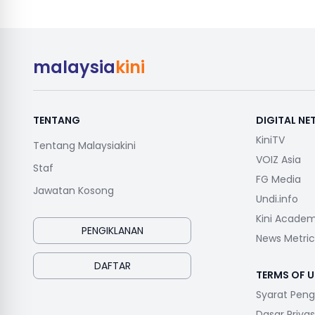
malaysia
kini
TENTANG
DIGITAL N
KiniTV
Tentang Malaysiakini
VOIZ Asia
Staf
FG Media
Jawatan Kosong
Undi.info
Kini Acade
PENGIKLANAN
News Metric
DAFTAR
TERMS OF U
Syarat Pen
Dasar Privas