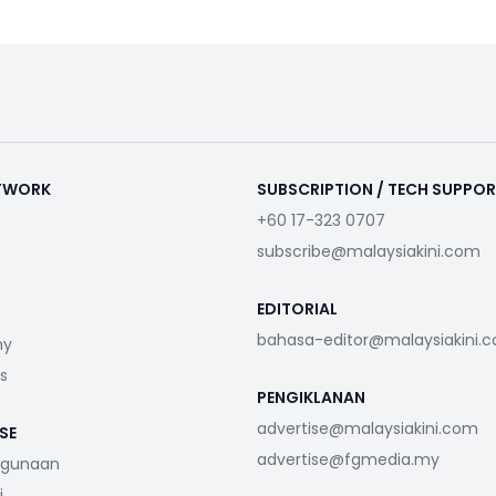
ETWORK
SUBSCRIPTION / TECH SUPPO
+60 17-323 0707
subscribe@malaysiakini.com
EDITORIAL
bahasa-editor@malaysiakini.
my
s
PENGIKLANAN
advertise@malaysiakini.com
SE
advertise@fgmedia.my
ggunaan
i