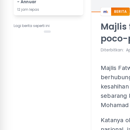
- Annuar
12 jam lepas
BERITA
Majlis
Lagi berita seperti ini
poco-
Diterbitkan
:
Ap
Majlis Fa
berhubung
kesahihan
sebarang 
Mohamad 
Katanya ol
nasional, 