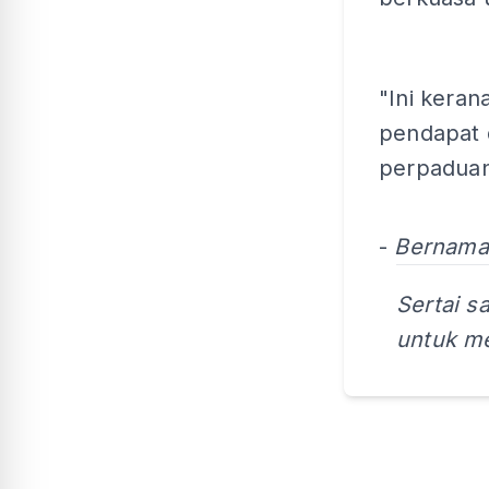
"Ini kera
pendapat 
perpaduan
-
Bernama
Sertai s
untuk me