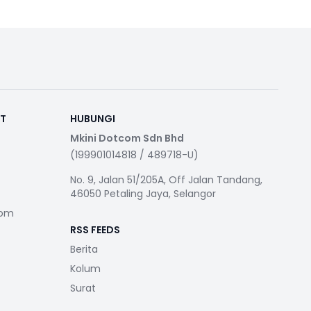
RT
HUBUNGI
Mkini Dotcom Sdn Bhd
(199901014818 / 489718-U)
No. 9, Jalan 51/205A, Off Jalan Tandang,
46050 Petaling Jaya, Selangor
com
RSS FEEDS
Berita
Kolum
Surat