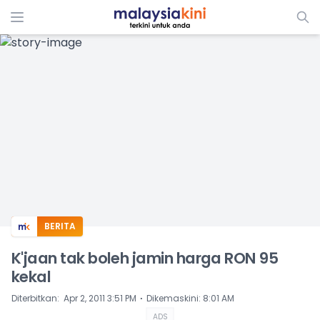
ADS
BERITA
K'jaan tak boleh jamin harga RON 95
kekal
⋅
Diterbitkan
:
Apr 2, 2011 3:51 PM
Dikemaskini
:
8:01 AM
ADS