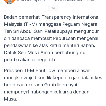
⋅
Diterbitkan
:
Apr 10, 2012 10:16 AM
Dikemaskini
:
2:23 AM
ADS
Badan pemerhati Transparency International
Malaysia (TI-M) menggesa Peguam Negara
Tan Sri Abdul Gani Patail supaya mengundur
diri daripada membuat keputusan mengenai
pendakwaan ke atas ketua menteri Sabah,
Datuk Seri Musa Aman berhubung isu
pembalakan di negeri itu.
Presiden TI-M Paul Low memberi alasan,
mungkin wujud konflik kepentingan dalam kes
berkenaan kerana Gani dipercayai
mempunyai hubungan keluarga dengan
Musa.