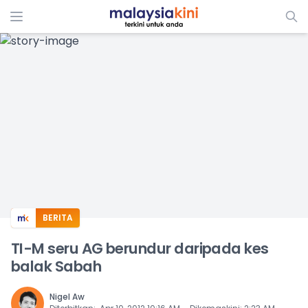
ADS
BERITA
TI-M seru AG berundur daripada kes
balak Sabah
Nigel Aw