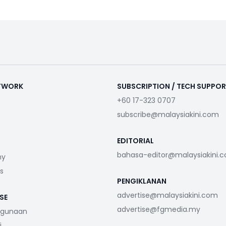
ETWORK
SUBSCRIPTION / TECH SUPPO
+60 17-323 0707
subscribe@malaysiakini.com
EDITORIAL
bahasa-editor@malaysiakini.
my
s
PENGIKLANAN
advertise@malaysiakini.com
SE
advertise@fgmedia.my
ggunaan
i