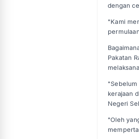
dengan ce
"Kami mer
permulaan
Bagaimana
Pakatan Ra
melaksana
"Sebelum 
kerajaan 
Negeri Se
"Oleh yan
mempertah