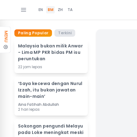
EN
BM
ZH
TA
Paling Popular
Terkini
MENU
Malaysia bukan milik Anwar
- Lima MP PKR bidas PM isu
peruntukan
22 jam lepas
‘Saya kecewa dengan Nurul
Izzah, itu bukan jawatan
main-main’
Aina Fatihah Abdullah
2 hari lepas
Sokongan pengundi Melayu
pada Loke meningkat meski