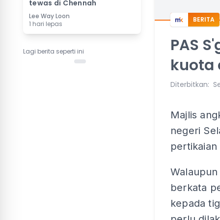
tewas di Chennah
Lee Way Loon
BERITA
1 hari lepas
PAS S'
Lagi berita seperti ini
kuota 
Diterbitkan
:
Se
Majlis an
negeri Sel
pertikaian 
Walaupun 
berkata p
kepada ti
perlu dila