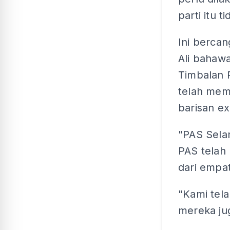
parti itu 
Ini berca
Ali bahaw
Timbalan 
telah mem
barisan ex
"PAS Sela
PAS telah
dari empat
"Kami tel
mereka ju