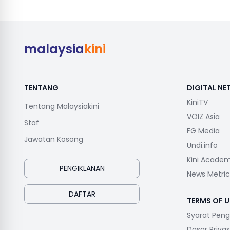
malaysia
kini
TENTANG
DIGITAL N
KiniTV
Tentang Malaysiakini
VOIZ Asia
Staf
FG Media
Jawatan Kosong
Undi.info
Kini Acade
PENGIKLANAN
News Metric
DAFTAR
TERMS OF U
Syarat Pen
Dasar Privas