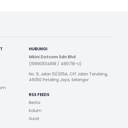
RT
HUBUNGI
Mkini Dotcom Sdn Bhd
(199901014818 / 489718-U)
No. 9, Jalan 51/205A, Off Jalan Tandang,
46050 Petaling Jaya, Selangor
com
RSS FEEDS
Berita
Kolum
Surat