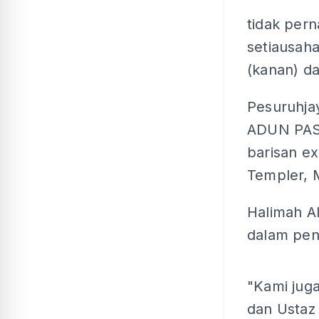
tidak pern
setiausah
(kanan) da
Pesuruhja
ADUN PAS 
barisan e
Templer, 
Halimah Al
dalam pent
"Kami jug
dan Ustaz