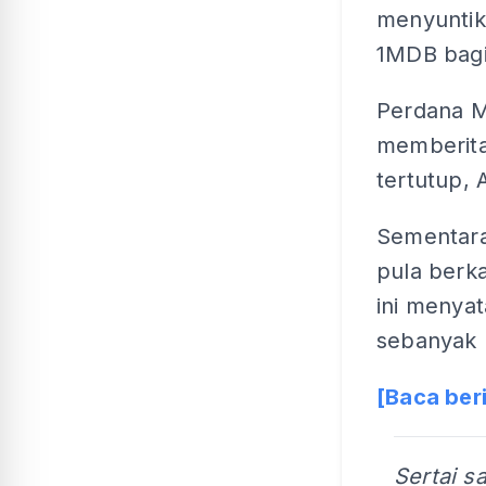
menyuntik
1MDB bagi
Perdana M
memberita
tertutup, 
Sementara 
pula berk
ini menya
sebanyak 
[Baca beri
Sertai s