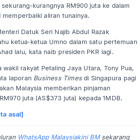
 sekurang-kurangnya RM900 juta ke dalam
 memperbaiki aliran tunainya.
enteri Datuk Seri Najib Abdul Razak
hu ketua-ketua Umno dalam satu pertemuan
Ahad lalu, kata naib presiden PKR lagi.
wakil rakyat Petaling Jaya Utara, Tony Pua,
ata laporan
Business Times
di Singapura pagi
takan Malaysia memberikan pinjaman
RM970 juta (AS$373 juta) kepada 1MDB.
ta asal]
aluran
WhatsApp Malaysiakini BM
sekarang