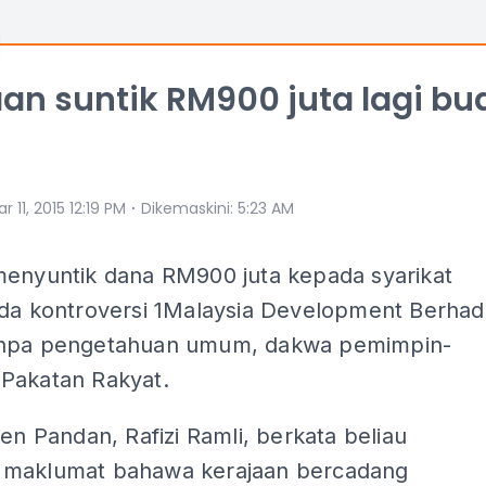
aan suntik RM900 juta lagi bu
⋅
r 11, 2015 12:19 PM
Dikemaskini
:
5:23 AM
menyuntik dana RM900 juta kepada syarikat
nda kontroversi 1Malaysia Development Berhad
anpa pengetahuan umum, dakwa pemimpin-
Pakatan Rakyat.
men Pandan, Rafizi Ramli, berkata beliau
maklumat bahawa kerajaan bercadang