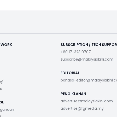
ETWORK
SUBSCRIPTION / TECH SUPPO
+60 17-323 0707
subscribe@malaysiakini.com
EDITORIAL
bahasa-editor@malaysiakini.
my
s
PENGIKLANAN
advertise@malaysiakini.com
SE
advertise@fgmedia.my
ggunaan
i