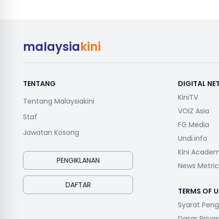
malaysia
kini
TENTANG
DIGITAL N
KiniTV
Tentang Malaysiakini
VOIZ Asia
Staf
FG Media
Jawatan Kosong
Undi.info
Kini Acade
PENGIKLANAN
News Metric
DAFTAR
TERMS OF U
Syarat Pen
Dasar Privas