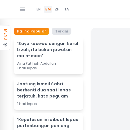
EN
BM
ZH
TA
Paling Popular
Terkini
MENU
‘Saya kecewa dengan Nurul
Izzah, itu bukan jawatan
main-main’
Aina Fatihah Abdullah
1 hari lepas
Jantung Ismail Sabri
berhenti dua saat lepas
terjatuh, kata peguam
1 hari lepas
'Keputusan ini dibuat lepas
pertimbangan panjang'