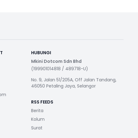
RT
HUBUNGI
Mkini Dotcom Sdn Bhd
(199901014818 / 489718-U)
No. 9, Jalan 51/205A, Off Jalan Tandang,
46050 Petaling Jaya, Selangor
com
RSS FEEDS
Berita
Kolum
Surat