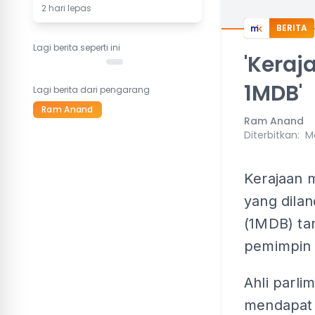
2 hari lepas
BERITA
Lagi berita seperti ini
'Keraj
1MDB'
Lagi berita dari pengarang
Ram Anand
Ram Anand
Diterbitkan
:
Ma
Kerajaan 
yang dila
(1MDB) t
pemimpin 
Ahli parli
mendapat 