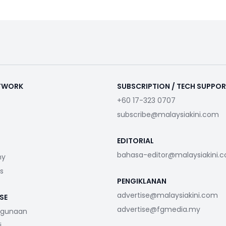
ETWORK
SUBSCRIPTION / TECH SUPPO
+60 17-323 0707
subscribe@malaysiakini.com
EDITORIAL
bahasa-editor@malaysiakini.
my
s
PENGIKLANAN
advertise@malaysiakini.com
SE
advertise@fgmedia.my
ggunaan
i