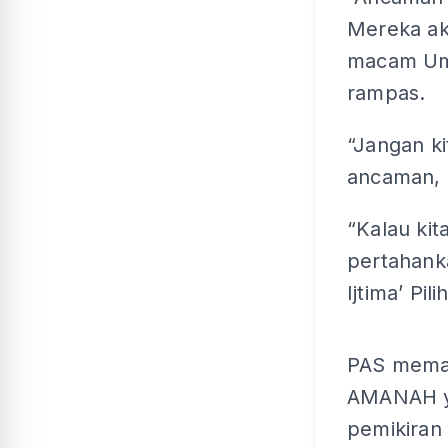
Mereka aka
macam Umn
rampas.
“Jangan k
ancaman, k
“Kalau kit
pertahank
Ijtima’ Pil
PAS mema
AMANAH yan
pemikiran