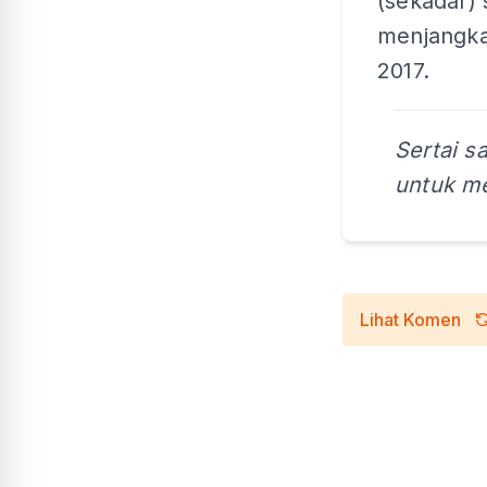
(sekadar)
menjangka
2017.
Sertai s
untuk me
Lihat Komen