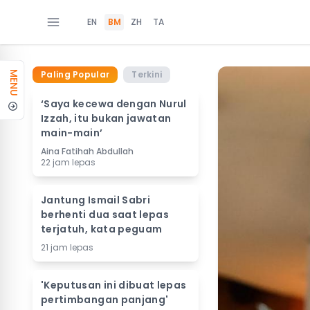
EN
BM
ZH
TA
Paling Popular
Terkini
MENU
‘Saya kecewa dengan Nurul
Izzah, itu bukan jawatan
main-main’
Aina Fatihah Abdullah
22 jam lepas
Jantung Ismail Sabri
berhenti dua saat lepas
terjatuh, kata peguam
21 jam lepas
'Keputusan ini dibuat lepas
pertimbangan panjang'