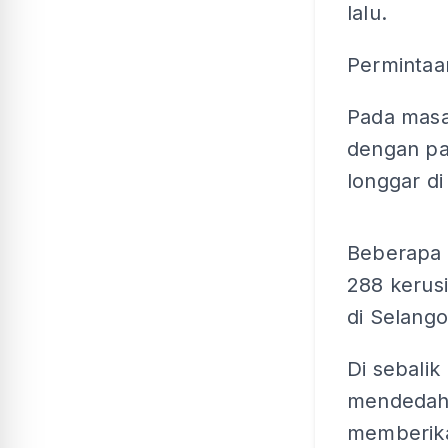
lalu.
Permintaa
Pada masa
dengan pa
longgar di
Beberapa 
288 kerus
di Selango
Di sebalik
mendedahk
memberik