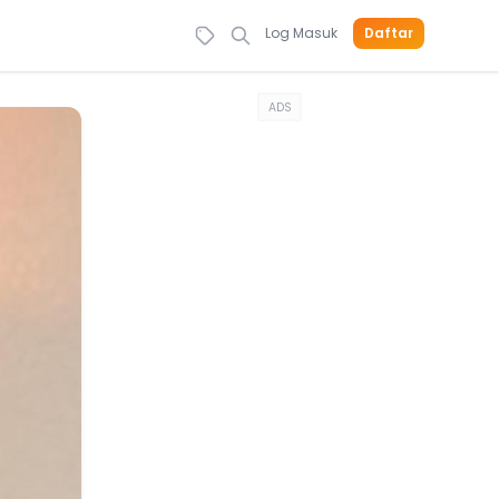
Log Masuk
Daftar
ADS