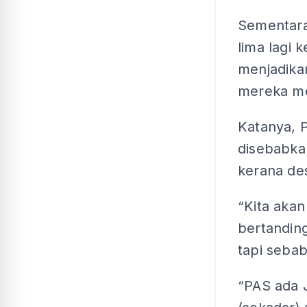
Sementara 
lima lagi 
menjadikan
mereka me
Katanya, 
disebabka
kerana de
“Kita akan
bertanding
tapi seba
“PAS ada 