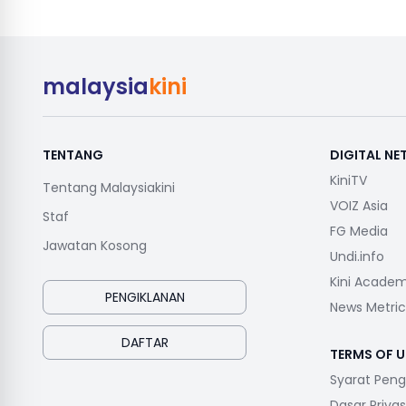
malaysia
kini
TENTANG
DIGITAL N
KiniTV
Tentang Malaysiakini
VOIZ Asia
Staf
FG Media
Jawatan Kosong
Undi.info
Kini Acade
PENGIKLANAN
News Metric
DAFTAR
TERMS OF U
Syarat Pen
Dasar Privas