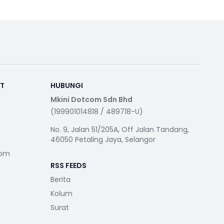
RT
HUBUNGI
Mkini Dotcom Sdn Bhd
(199901014818 / 489718-U)
No. 9, Jalan 51/205A, Off Jalan Tandang,
46050 Petaling Jaya, Selangor
com
RSS FEEDS
Berita
Kolum
Surat