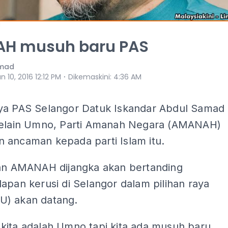
H musuh baru PAS
mad
⋅
n 10, 2016 12:12 PM
Dikemaskini
:
4:36 AM
ya PAS Selangor Datuk Iskandar Abdul Samad
selain Umno, Parti Amanah Negara (AMANAH)
 ancaman kepada parti Islam itu.
tan AMANAH dijangka akan bertanding
apan kerusi di Selangor dalam pilihan raya
) akan datang.
kita adalah Umno tapi kita ada musuh baru.