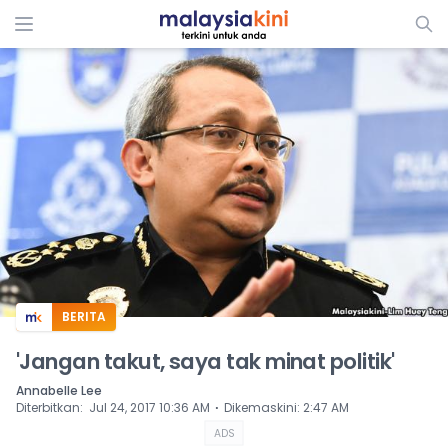
ADS
BERITA
'Jangan takut, saya tak minat politik'
Annabelle Lee
⋅
Diterbitkan
:
Jul 24, 2017 10:36 AM
Dikemaskini
:
2:47 AM
ADS