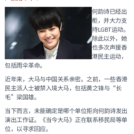
何韵诗已经出
柜，并大力支
持LGBT运动。
除此以外，她
也多次声援香
港民主运动，
包括雨伞革命。
近年来，大马与中国关系亲密。之前，一些香港
民主派人士被禁入境大马，包括黄之锋与“长
毛”梁国雄。
当下而言，未能确定是哪个单位拒向何韵诗发出
演出工作证。《当今大马》正在联系移民局等单
位，以寻求回应。