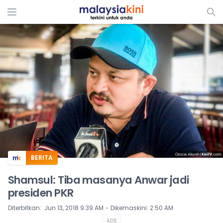
ADS
BERITA
Shamsul: Tiba masanya Anwar jadi
presiden PKR
⋅
Diterbitkan
:
Jun 13, 2018 9:39 AM
Dikemaskini
:
2:50 AM
ADS