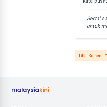
kata pusat
Sertai s
untuk me
Lihat Komen
malaysia
kini