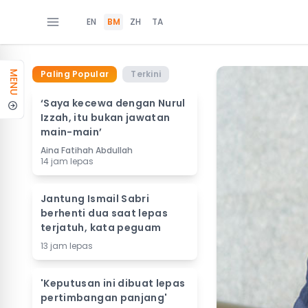
EN
BM
ZH
TA
Paling Popular
Terkini
MENU
‘Saya kecewa dengan Nurul
Izzah, itu bukan jawatan
main-main’
Aina Fatihah Abdullah
14 jam lepas
Jantung Ismail Sabri
berhenti dua saat lepas
terjatuh, kata peguam
13 jam lepas
'Keputusan ini dibuat lepas
pertimbangan panjang'