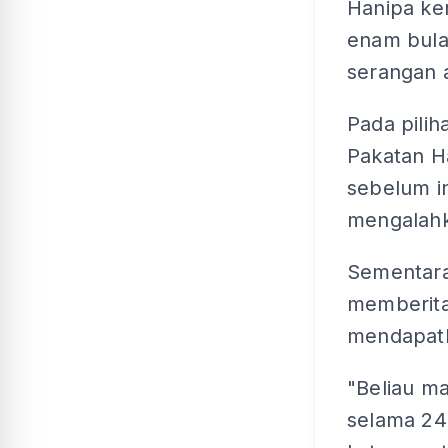
Hanipa ke
enam bulan
serangan 
Pada pili
Pakatan H
sebelum in
mengalahk
Sementara 
memberita
mendapatk
"Beliau ma
selama 24