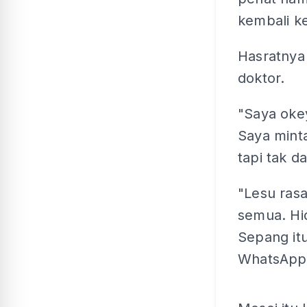
kembali k
Hasratnya
doktor.
"Saya okey
Saya mint
tapi tak d
"Lesu ras
semua. Hi
Sepang it
WhatsApp