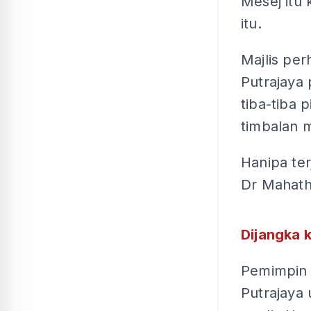
Mesej itu
itu.
Majlis pe
Putrajaya 
tiba-tiba 
timbalan m
Hanipa ter
Dr Mahat
Dijangka 
Pemimpin 
Putrajaya