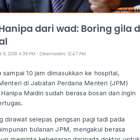
Hanipa dari wad: Boring gila d
al
⋅
l 9, 2018 4:39 PM
Dikemaskini
:
12:47 PM
 sampai 10 jam dimasukkan ke hospital,
Menteri di Jabatan Perdana Menteri (JPM)
anipa Maidin sudah berasa bosan dan ingin
ertugas.
g dirawat selepas pengsan pagi tadi pada
rhimpunan bulanan JPM, mengakui berasa
un meminta kebenaran daripada doktor untuk