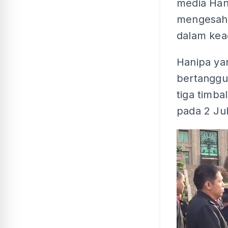
media Han
mengesahk
dalam kead
Hanipa ya
bertanggu
tiga timb
pada 2 Jula