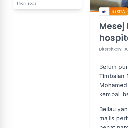
1 hari lepas
BERITA
Mesej 
hospit
Diterbitkan
:
Ju
Belum pun
Timbalan 
Mohamed H
kembali b
Beliau yan
majlis pe
penat nam