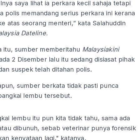
nya saya lihat ia perkara kecil sahaja tetapi
 polis memandang serius perkara ini kerana
ke atas seorang menteri,” kata Salahuddin
laysia Dateline.
 itu, sumber memberitahu
Malaysiakini
ada 2 Disember lalu itu sedang disiasat pihak
an suspek telah ditahan polis.
pun, sumber berkata tidak pasti punca
bangkai lembu tersebut.
ADS
kai lembu itu pun kita tidak tahu, sama ada
atau dibunuh, sebab veterinar punya forensik
kan kenyataan lagi," katanya.