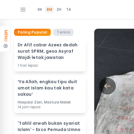
EN
BM
ZH
TA
Paling Popular
Terkini
MENU
Dr Afif cabar Azeez dedah
surat SPRM, gesa Asyraf
Wajdi letak jawatan
1 hari lepas
‘Ya Allah, engkau tipu duit
umat Islam kau tak kata
sakau’
Haspaizi Zain, Mastura Malak
14 jam lepas
'Tahlil arwah bukan syariat
Islam' - Exco Pemuda Umno