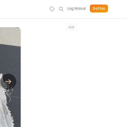
Log Masuk
Daftar
ADS