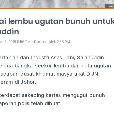
ai lembu ugutan bunuh untu
uddin
⋅
ec 5, 2018 8:56 PM
Dikemaskini
:
2:36 PM
rtanian dan Industri Asas Tani, Salahuddin
rima bangkai seekor lembu dan nota ugutan
hadapan pusat khidmat masyarakat DUN
eram di Johor.
terdapat sekeping kertas mengugut bunuh
aporan polis telah dibuat.