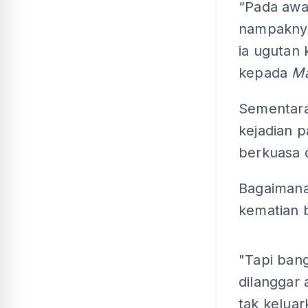
“Pada awal
nampaknya
ia ugutan 
kepada
Ma
Sementara
kejadian p
berkuasa d
Bagaimana
kematian 
"Tapi bang
dilanggar 
tak keluar