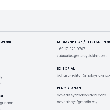
ETWORK
SUBSCRIPTION / TECH SUPPO
+60 17-323 0707
subscribe@malaysiakini.com
EDITORIAL
bahasa-editor@malaysiakini.
my
s
PENGIKLANAN
advertise@malaysiakini.com
SE
advertise@fgmedia.my
ggunaan
i