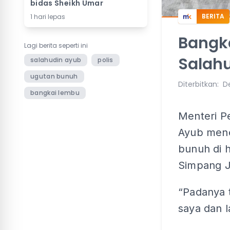
bidas Sheikh Umar
BERITA
1 hari lepas
Bangk
Lagi berita seperti ini
Salah
salahudin ayub
polis
ugutan bunuh
Diterbitkan
:
D
bangkai lembu
Menteri Pe
Ayub mene
bunuh di 
Simpang J
“Padanya 
saya dan l