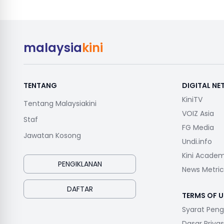
malaysia
kini
TENTANG
DIGITAL N
KiniTV
Tentang Malaysiakini
VOIZ Asia
Staf
FG Media
Jawatan Kosong
Undi.info
Kini Acade
PENGIKLANAN
News Metric
DAFTAR
TERMS OF U
Syarat Pen
Dasar Privas