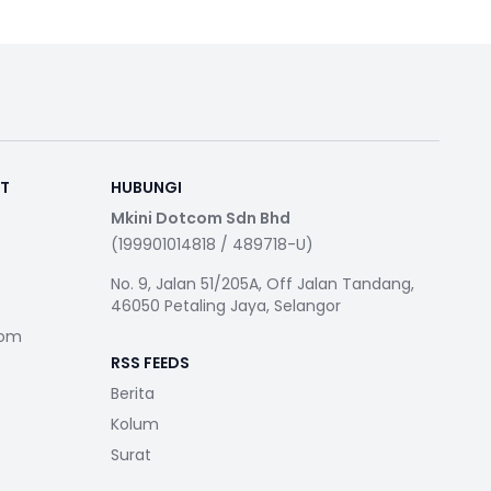
RT
HUBUNGI
Mkini Dotcom Sdn Bhd
(199901014818 / 489718-U)
No. 9, Jalan 51/205A, Off Jalan Tandang,
46050 Petaling Jaya, Selangor
com
RSS FEEDS
Berita
Kolum
Surat