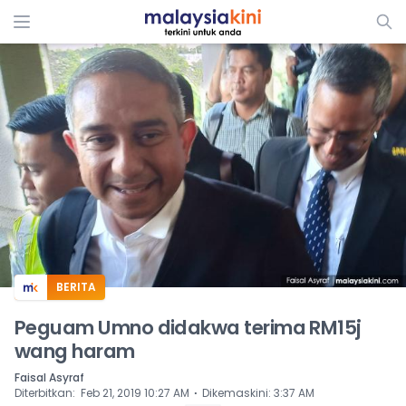
ADS
BERITA
Peguam Umno didakwa terima RM15j
wang haram
Faisal Asyraf
⋅
Diterbitkan
:
Feb 21, 2019 10:27 AM
Dikemaskini
:
3:37 AM