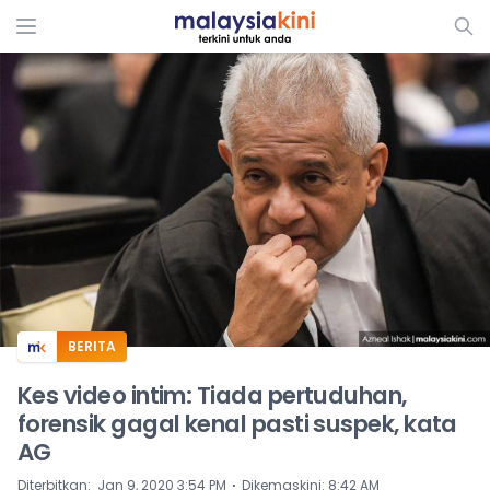
ADS
BERITA
Kes video intim: Tiada pertuduhan,
forensik gagal kenal pasti suspek, kata
AG
⋅
Diterbitkan
:
Jan 9, 2020 3:54 PM
Dikemaskini
:
8:42 AM