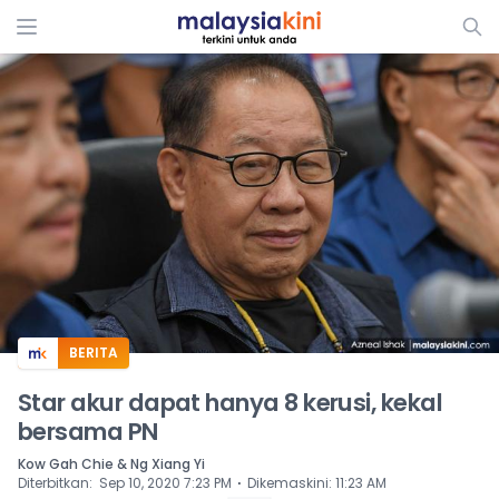
ADS
BERITA
Star akur dapat hanya 8 kerusi, kekal
bersama PN
Kow Gah Chie & Ng Xiang Yi
⋅
Diterbitkan
:
Sep 10, 2020 7:23 PM
Dikemaskini
:
11:23 AM