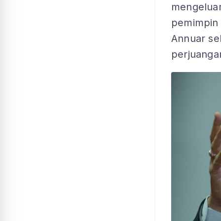
mengeluar
pemimpin 
Annuar se
perjuanga