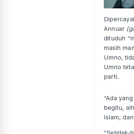
Dipercayai
Annuar
(g
dituduh “m
masih mam
Umno, tida
Umno teta
parti.
“Ada yang
begitu, al
Islam, dan
“Setidak-