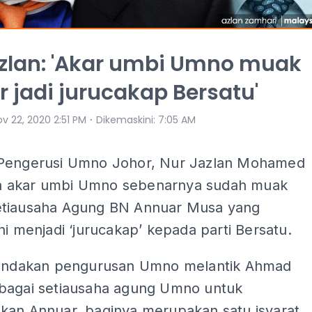
zlan: 'Akar umbi Umno muak
 jadi jurucakap Bersatu'
⋅
v 22, 2020 2:51 PM
Dikemaskini
:
7:05 AM
Pengerusi Umno Johor, Nur Jazlan Mohamed
 akar umbi Umno sebenarnya sudah muak
tiausaha Agung BN Annuar Musa yang
ni menjadi ‘jurucakap’ kepada parti Bersatu.
tindakan pengurusan Umno melantik Ahmad
bagai setiausaha agung Umno untuk
kan Annuar, baginya merupakan satu isyarat