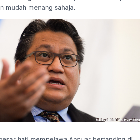
n mudah menang sahaja.
ADS
besar hati mempelawa Annuar bertanding di