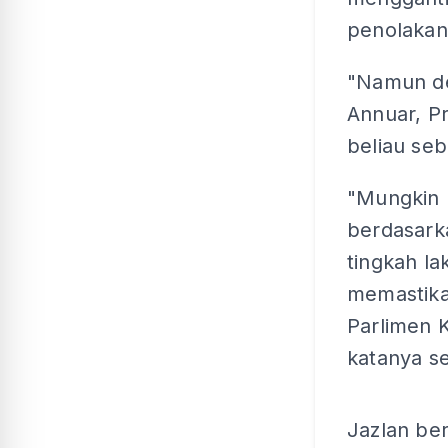
penolakan
"Namun d
Annuar, P
beliau se
"Mungkin 
berdasark
tingkah la
memastika
Parlimen 
katanya se
Jazlan be