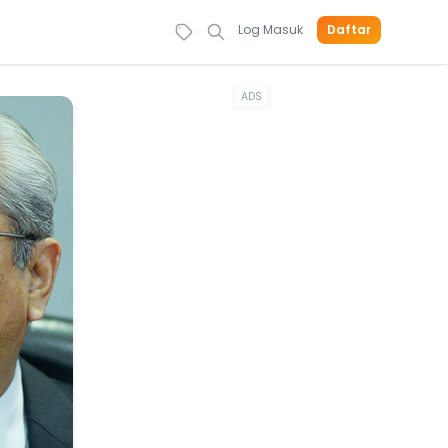
Log Masuk
Daftar
ADS