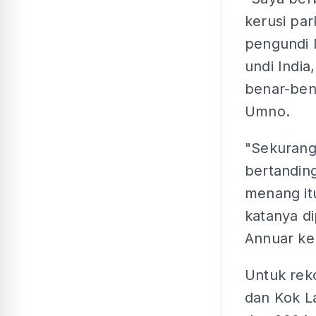
kerusi par
pengundi 
undi India
benar-ben
Umno.
"Sekurang
bertandin
menang itu
katanya di
Annuar ke
Untuk rek
dan Kok L