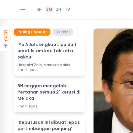
EN
BM
ZH
TA
Paling Popular
Terkini
MENU
‘Ya Allah, engkau tipu duit
umat Islam kau tak kata
sakau’
Haspaizi Zain, Mastura Malak
1 hari lepas
BN enggan mengalah:
Pertahan semua 21 kerusi di
Melaka
1 hari lepas
'Keputusan ini dibuat lepas
pertimbangan panjang'