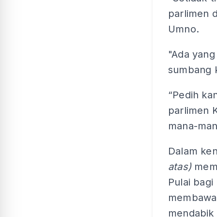
parlimen 
Umno.
"Ada yang 
sumbang k
“Pedih ka
parlimen 
mana-mana
Dalam keny
atas)
memp
Pulai bag
membawa 
mendabik 