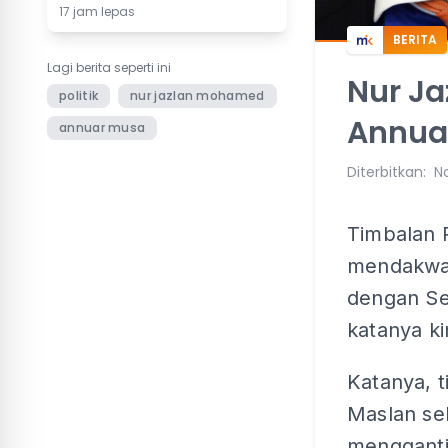
17 jam lepas
BERITA
Lagi berita seperti ini
Nur Ja
politik
nur jazlan mohamed
Annuar
annuar musa
Diterbitkan
:
No
Timbalan 
mendakwa
dengan Se
katanya ki
Katanya, 
Maslan se
mengganti