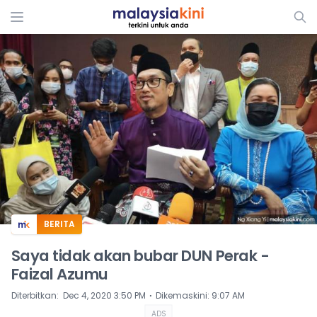
ADS
BERITA
Saya tidak akan bubar DUN Perak -
Faizal Azumu
⋅
Diterbitkan
:
Dec 4, 2020 3:50 PM
Dikemaskini
:
9:07 AM
ADS