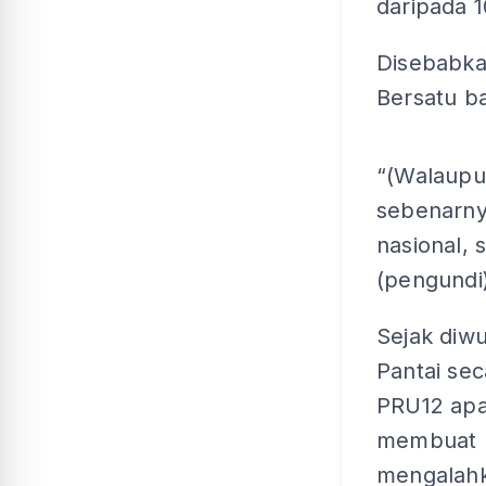
daripada 
Disebabkan
Bersatu b
“(Walaupun
sebenarnya
nasional,
(pengundi)
Sejak diw
Pantai se
PRU12 apa
membuat k
mengalahk