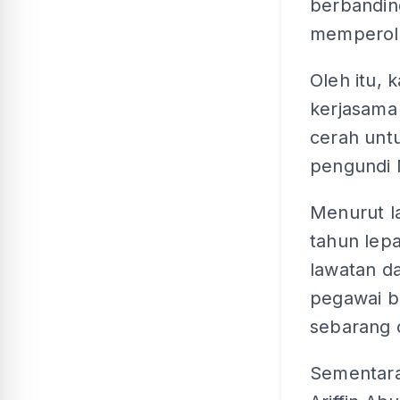
berbandin
memperole
Oleh itu, 
kerjasama
cerah unt
pengundi M
Menurut 
tahun lep
lawatan d
pegawai b
sebarang ci
Sementara 