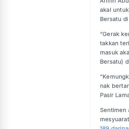
Ariffin Ab
akal untu
Bersatu d
“Gerak ke
takkan ter
masuk aka
Bersatu) di
“Kemungki
nak bertan
Pasir Lama
Sentimen 
mesyuarat
189 darip