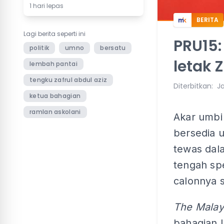
1 hari lepas
BERITA
Lagi berita seperti ini
PRU15:
politik
umno
bersatu
letak 
lembah pantai
tengku zafrul abdul aziz
Diterbitkan
:
Ja
ketua bahagian
ramlan askolani
Akar umbi
bersedia u
tewas dala
tengah sp
calonnya s
The Malay
bahagian 