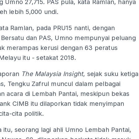
g Umno 27,715. PAS pula, kata Ramlan, hanya
h lebih 5,000 undi.
kata Ramlan, pada PRU15 nanti, dengan
 Bersatu dan PAS, Umno mempunyai peluang
uk merampas kerusi dengan 63 peratus
elayu itu - setakat 2018.
laporan
The Malaysia Insight
, sejak suku ketiga
as, Tengku Zafrul muncul dalam pelbagai
an acara di Lembah Pantai, meskipun bekas
ank CIMB itu dilaporkan tidak menyimpan
ta-cita politik.
itu, seorang lagi ahli Umno Lembah Pantai,