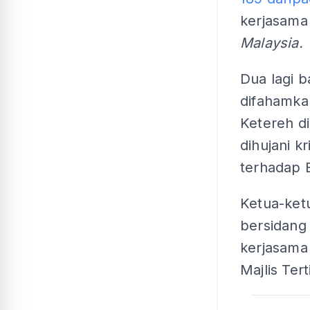
kerjasama
Malaysia.
Dua lagi b
difahamk
Ketereh d
dihujani 
terhadap 
Ketua-ket
bersidang
kerjasama
Majlis Ter