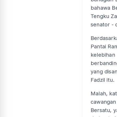
bahawa Be
Tengku Zaf
senator - 
Berdasark
Pantai Ram
kelebihan 
berbanding
yang disa
Fadzil itu.
Malah, ka
cawangan 
Bersatu, 