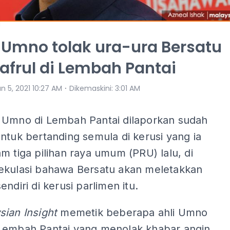
 Umno tolak ura-ura Bersatu
Zafrul di Lembah Pantai
⋅
n 5, 2021 10:27 AM
Dikemaskini
:
3:01 AM
 Umno di Lembah Pantai dilaporkan sudah
ntuk bertanding semula di kerusi yang ia
m tiga pilihan raya umum (PRU) lalu, di
ekulasi bahawa Bersatu akan meletakkan
endiri di kerusi parlimen itu.
sian Insight
memetik beberapa ahli Umno
Lembah Pantai yang menolak khabar angin