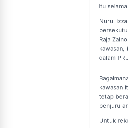
itu selama
Nurul Izz
persekutu
Raja Zain
kawasan, 
dalam PRU
Bagaimana
kawasan i
tetap ber
penjuru a
Untuk rek