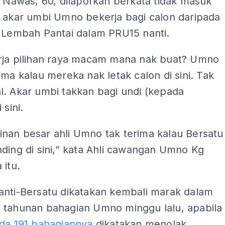
u Nawas, 60, dilaporkan berkata tidak masuk
k akar umbi Umno bekerja bagi calon daripada
i Lembah Pantai dalam PRU15 nanti.
rja pilihan raya macam mana nak buat? Umno
ima kalau mereka nak letak calon di sini. Tak
l. Akar umbi takkan bagi undi (kepada
 sini.
nan besar ahli Umno tak terima kalau Bersatu
ding di sini,” kata Ahli cawangan Umno Kg
 itu.
anti-Bersatu dikatakan kembali marak dalam
 tahunan bahagian Umno minggu lalu, apabila
ada 191 bahagiannya
dikatakan menolak