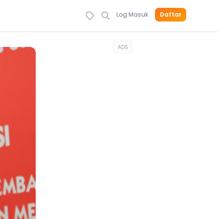
Log Masuk
Daftar
ADS