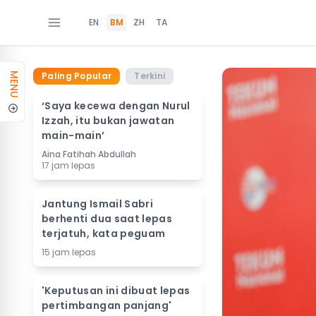
EN
BM
ZH
TA
Paling Popular
Terkini
MENU
‘Saya kecewa dengan Nurul
Izzah, itu bukan jawatan
main-main’
Aina Fatihah Abdullah
17 jam lepas
Jantung Ismail Sabri
berhenti dua saat lepas
terjatuh, kata peguam
15 jam lepas
'Keputusan ini dibuat lepas
pertimbangan panjang'