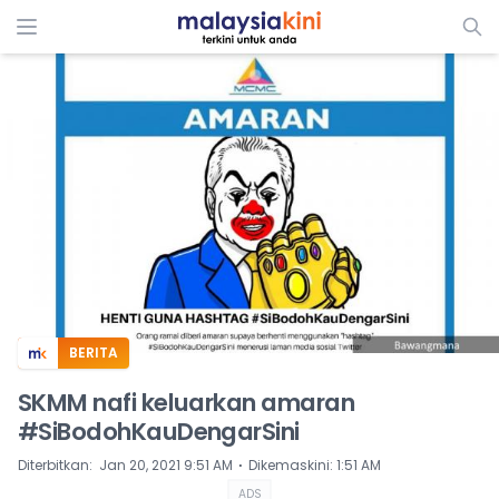
ADS
BERITA
SKMM nafi keluarkan amaran
#SiBodohKauDengarSini
⋅
Diterbitkan
:
Jan 20, 2021 9:51 AM
Dikemaskini
:
1:51 AM
ADS