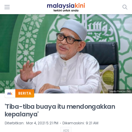
ADS
BERITA
'Tiba-tiba buaya itu mendongakkan
kepalanya'
⋅
Diterbitkan
:
Mar 4, 2021 5:21 PM
Dikemaskini
:
9:21 AM
ADS