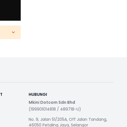
RT
HUBUNGI
Mkini Dotcom Sdn Bhd
(199901014818 / 489718-U)
No. 9, Jalan 51/205A, Off Jalan Tandang,
46050 Petaling Jaya, Selangor