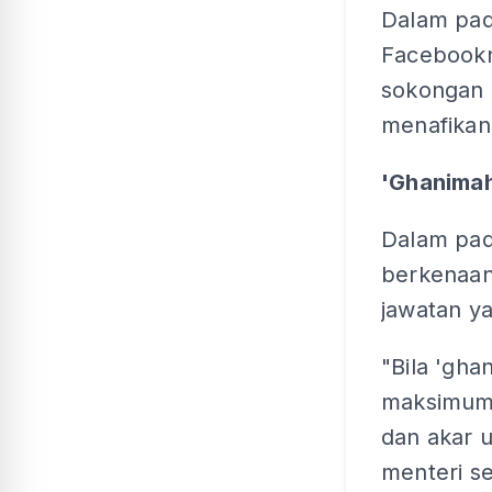
Dalam pada
Facebookn
sokongan 
menafikan
'Ghanimah
Dalam pada
berkenaan
jawatan ya
"Bila 'gha
maksimum,
dan akar u
menteri s