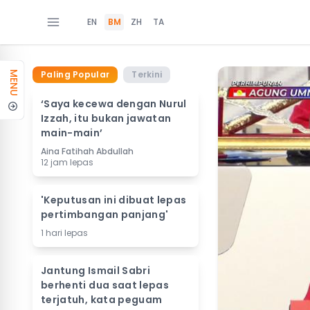
EN
BM
ZH
TA
Paling Popular
Terkini
MENU
‘Saya kecewa dengan Nurul
Izzah, itu bukan jawatan
main-main’
Aina Fatihah Abdullah
12 jam lepas
'Keputusan ini dibuat lepas
pertimbangan panjang'
1 hari lepas
Jantung Ismail Sabri
berhenti dua saat lepas
terjatuh, kata peguam