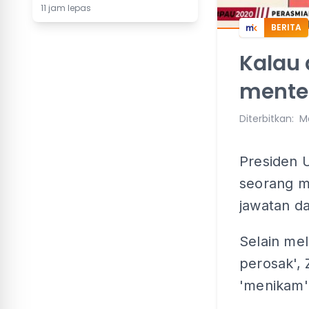
11 jam lepas
BERITA
Kalau 
menter
Diterbitkan
:
M
Presiden 
seorang me
jawatan da
Selain me
perosak',
'menikam'