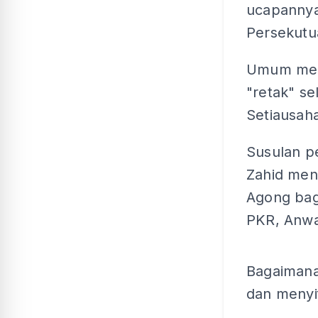
ucapannya
Persekutu
Umum men
"retak" se
Setiausah
Susulan 
Zahid men
Agong bag
PKR, Anwa
Bagaiman
dan menyif