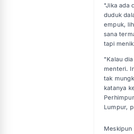
"Jika ada 
duduk dala
empuk, li
sana terma
tapi meni
"Kalau dia
menteri. 
tak mungk
katanya k
Perhimpun
Lumpur, pe
Meskipun 