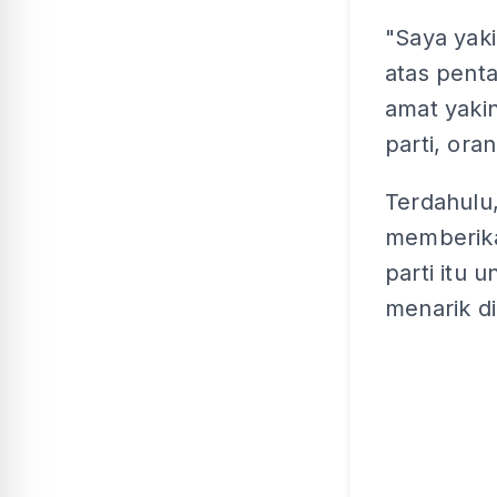
"Saya yaki
atas penta
amat yaki
parti, ora
Terdahulu
memberika
parti itu 
menarik di