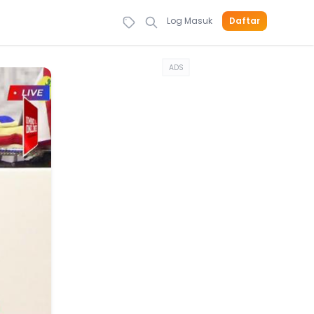
Log Masuk
Daftar
ADS