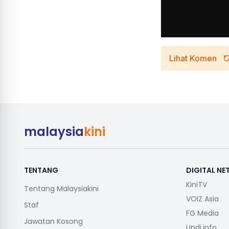
Lihat Komen
malaysia
kini
TENTANG
DIGITAL N
KiniTV
Tentang Malaysiakini
VOIZ Asia
Staf
FG Media
Jawatan Kosong
Undi.info