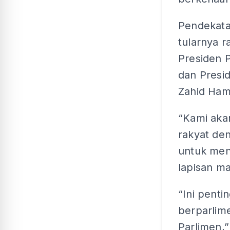
Pendekata
tularnya r
Presiden 
dan Pres
Zahid Hami
“Kami akan
rakyat de
untuk men
lapisan ma
“Ini pent
berparli
Parlimen,”