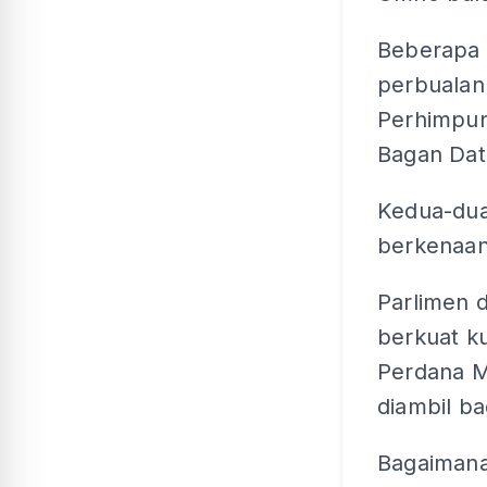
Beberapa h
perbualan
Perhimpun
Bagan Dat
Kedua-dua
berkenaan
Parlimen 
berkuat ku
Perdana Me
diambil b
Bagaimana