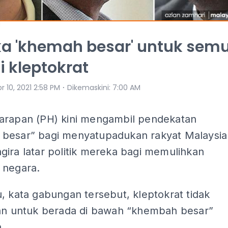
ka 'khemah besar' untuk sem
i kleptokrat
⋅
r 10, 2021 2:58 PM
Dikemaskini
:
7:00 AM
arapan (PH) kini mengambil pendekatan
besar” bagi menyatupadukan rakyat Malaysia
ira latar politik mereka bagi memulihkan
 negara.
, kata gabungan tersebut, kleptokrat tidak
kan untuk berada di bawah “khembah besar”
.