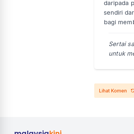
daripada 
sendiri d
bagi memb
Sertai s
untuk me
Lihat Komen
malaysia
kini