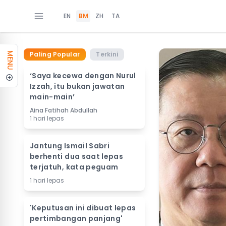
EN
BM
ZH
TA
Paling Popular
Terkini
MENU
‘Saya kecewa dengan Nurul
Izzah, itu bukan jawatan
main-main’
Aina Fatihah Abdullah
1 hari lepas
Jantung Ismail Sabri
berhenti dua saat lepas
terjatuh, kata peguam
1 hari lepas
'Keputusan ini dibuat lepas
pertimbangan panjang'