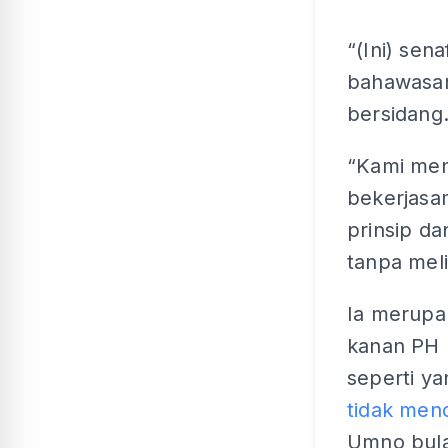
“(Ini) sen
bahawasan
bersidang
“Kami men
bekerjasa
prinsip da
tanpa meli
Ia merupa
kanan PH 
seperti y
tidak men
Umno bula