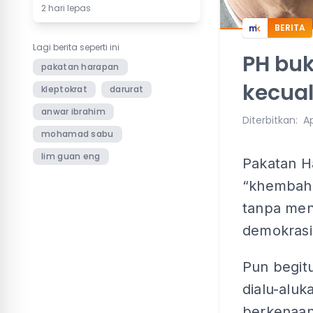
2 hari lepas
BERITA
Lagi berita seperti ini
PH bu
pakatan harapan
kecual
kleptokrat
darurat
anwar ibrahim
Diterbitkan
:
Ap
mohamad sabu
lim guan eng
Pakatan H
“khembah 
tanpa meng
demokrasi
Pun begitu
dialu-alu
berkenaan