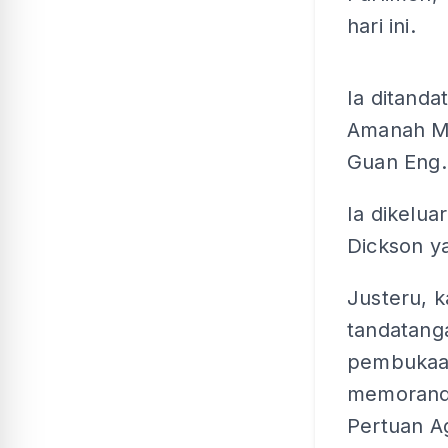
hari ini.
Ia ditand
Amanah M
Guan Eng.
Ia dikelu
Dickson ya
Justeru, 
tandatang
pembukaan
memorandu
Pertuan A