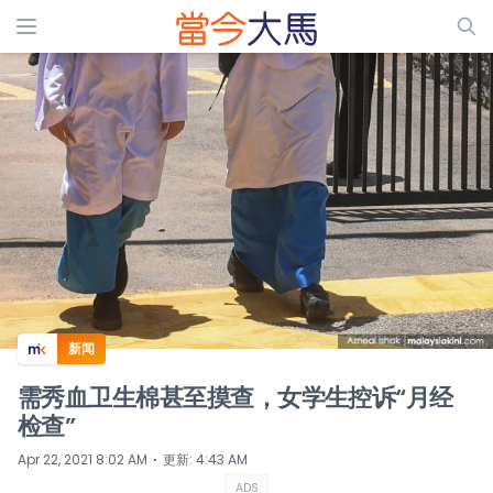
ADS
新闻
需秀血卫生棉甚至摸查，女学生控诉“月经
检查”
⋅
Apr 22, 2021 8:02 AM
更新
:
4:43 AM
ADS