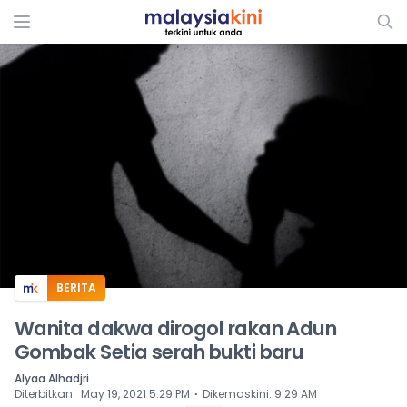
ADS
BERITA
Wanita dakwa dirogol rakan Adun
Gombak Setia serah bukti baru
Alyaa Alhadjri
⋅
Diterbitkan
:
May 19, 2021 5:29 PM
Dikemaskini
:
9:29 AM