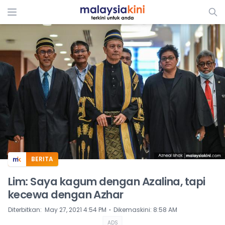
ADS
BERITA
Lim: Saya kagum dengan Azalina, tapi
kecewa dengan Azhar
⋅
Diterbitkan
:
May 27, 2021 4:54 PM
Dikemaskini
:
8:58 AM
ADS