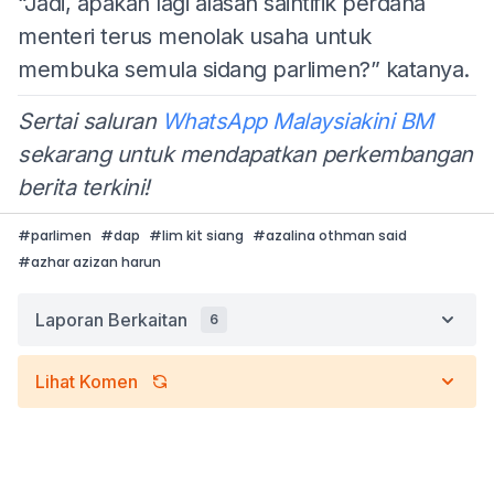
“Jadi, apakah lagi alasan saintifik perdana
menteri terus menolak usaha untuk
membuka semula sidang parlimen?” katanya.
Sertai saluran
WhatsApp Malaysiakini BM
sekarang untuk mendapatkan perkembangan
berita terkini!
#
parlimen
#
dap
#
lim kit siang
#
azalina othman said
#
azhar azizan harun
Laporan Berkaitan
6
Lihat Komen