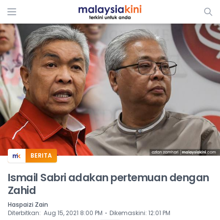
ADS
BERITA
Ismail Sabri adakan pertemuan dengan
Zahid
Haspaizi Zain
⋅
Diterbitkan
:
Aug 15, 2021 8:00 PM
Dikemaskini
:
12:01 PM