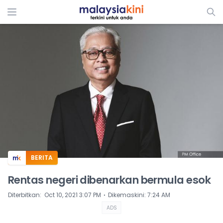
ADS
BERITA
Rentas negeri dibenarkan bermula esok
⋅
Diterbitkan
:
Oct 10, 2021 3:07 PM
Dikemaskini
:
7:24 AM
ADS